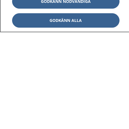
GODKÄNN NÖDVÄNDIGA
GODKÄNN ALLA
1177
–
tryggt om din hälsa och vård
På 1177.se får du råd om hälsa och information om
sjukdomar och vilka mottagningar du kan kontakta.