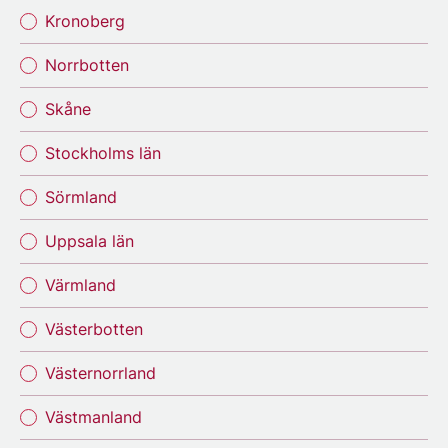
Kronoberg
Norrbotten
Skåne
Stockholms län
Sörmland
Uppsala län
Värmland
Västerbotten
Västernorrland
Västmanland