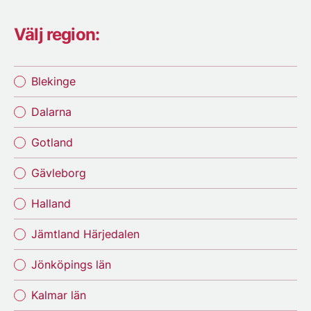
Välj region:
Blekinge
Dalarna
Gotland
Gävleborg
Halland
Jämtland Härjedalen
Jönköpings län
Kalmar län