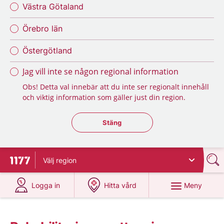
Västra Götaland
Örebro län
Östergötland
Jag vill inte se någon regional information
Obs! Detta val innebär att du inte ser regionalt innehåll
och viktig information som gäller just din region.
Stäng regionsväljaren
Stäng
Välj
region
Till startsidan för 1177
på 1177.se
på 1177.se
Meny
Logga in
Hitta vård