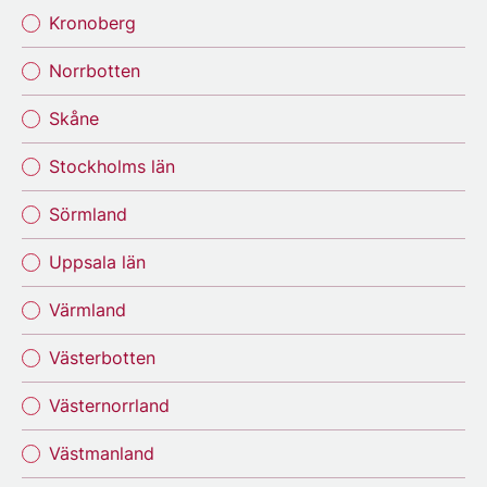
Kronoberg
Norrbotten
Skåne
Stockholms län
Sörmland
Uppsala län
Värmland
Västerbotten
Västernorrland
Västmanland