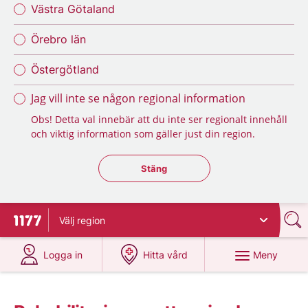
Västra Götaland
Örebro län
Östergötland
Jag vill inte se någon regional information
Obs! Detta val innebär att du inte ser regionalt innehåll
och viktig information som gäller just din region.
Stäng regionsväljaren
Stäng
Välj
region
Till startsidan för 1177
på 1177.se
på 1177.se
Meny
Logga in
Hitta vård