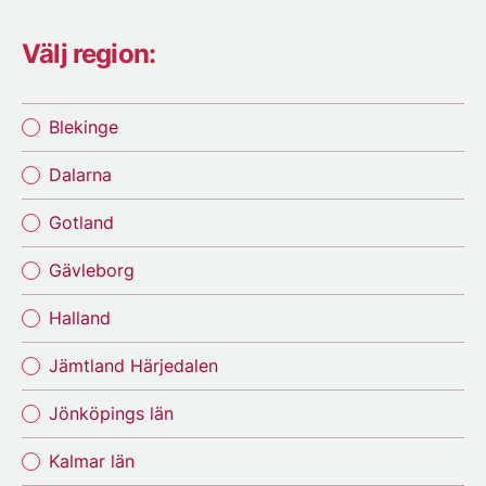
Välj region:
Blekinge
Dalarna
Gotland
Gävleborg
Halland
Jämtland Härjedalen
Jönköpings län
Kalmar län