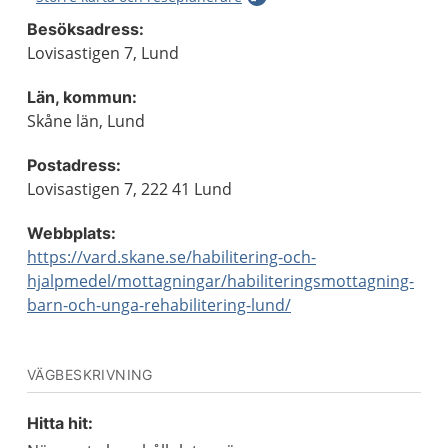
Besöksadress:
Lovisastigen 7, Lund
Län, kommun:
Skåne län, Lund
Postadress:
Lovisastigen 7, 222 41 Lund
Webbplats:
https://vard.skane.se/habilitering-och-
hjalpmedel/mottagningar/habiliteringsmottagning-
barn-och-unga-rehabilitering-lund/
VÄGBESKRIVNING
Hitta hit: