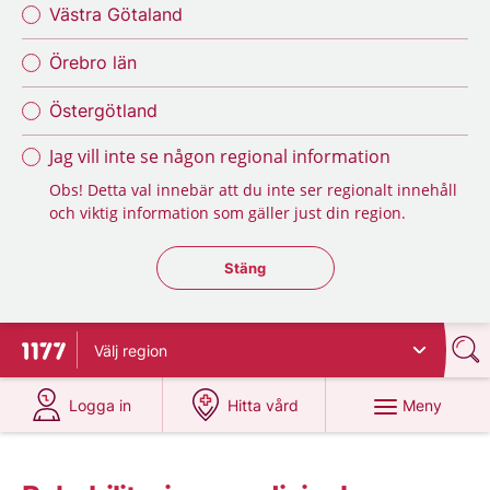
Västra Götaland
Örebro län
Östergötland
Jag vill inte se någon regional information
Obs! Detta val innebär att du inte ser regionalt innehåll
och viktig information som gäller just din region.
Stäng regionsväljaren
Stäng
Välj
region
Till startsidan för 1177
på 1177.se
på 1177.se
Meny
Logga in
Hitta vård