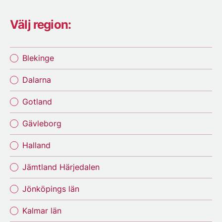
Välj region:
Blekinge
Dalarna
Gotland
Gävleborg
Halland
Jämtland Härjedalen
Jönköpings län
Kalmar län