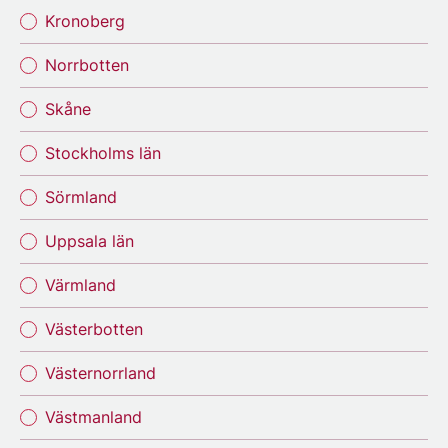
Kronoberg
Norrbotten
Skåne
Stockholms län
Sörmland
Uppsala län
Värmland
Västerbotten
Västernorrland
Västmanland