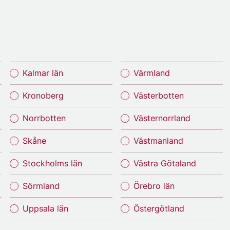
Kalmar län
Värmland
Kronoberg
Västerbotten
Norrbotten
Västernorrland
Skåne
Västmanland
Stockholms län
Västra Götaland
Sörmland
Örebro län
Uppsala län
Östergötland