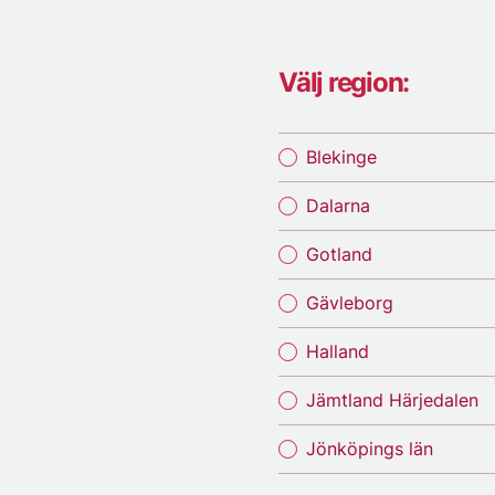
Välj region:
Blekinge
Dalarna
Gotland
Gävleborg
Halland
Jämtland Härjedalen
Jönköpings län