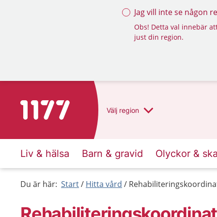
Jag vill inte se någon 
Obs! Detta val innebär att
just din region.
Till startsidan för 1177
Välj
region
Liv & hälsa
Barn & gravid
Olyckor & sk
Du är här:
Start
Hitta vård
Rehabiliteringskoordin
Rehabiliteringskoordina