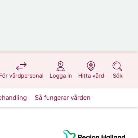
på 1177.se
på 1177.se
på 1177.se
på 1177.se
För vårdpersonal
Logga in
Hitta vård
Sök
ehandling
Så fungerar vården