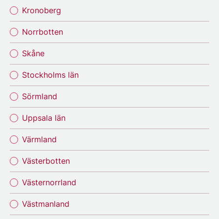
Kronoberg
Norrbotten
Skåne
Stockholms län
Sörmland
Uppsala län
Värmland
Västerbotten
Västernorrland
Västmanland