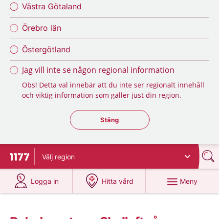
Västra Götaland
Örebro län
Östergötland
Jag vill inte se någon regional information
Obs! Detta val innebär att du inte ser regionalt innehåll
och viktig information som gäller just din region.
Stäng regionsväljaren
Stäng
Välj
region
Till startsidan för 1177
på 1177.se
på 1177.se
Meny
Logga in
Hitta vård