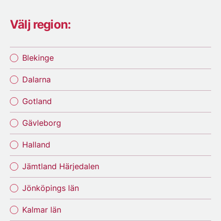
Välj region:
Blekinge
Dalarna
Gotland
Gävleborg
Halland
Jämtland Härjedalen
Jönköpings län
Kalmar län