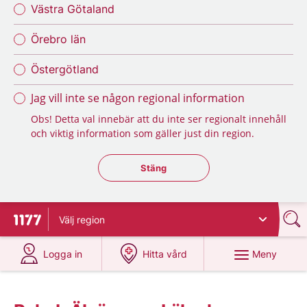
Västra Götaland
Örebro län
Östergötland
Jag vill inte se någon regional information
Obs! Detta val innebär att du inte ser regionalt innehåll
och viktig information som gäller just din region.
Stäng regionsväljaren
Stäng
Välj
region
Till startsidan för 1177
på 1177.se
på 1177.se
Meny
Logga in
Hitta vård