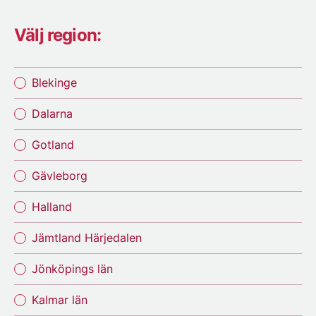
Välj region:
Blekinge
Dalarna
Gotland
Gävleborg
Halland
Jämtland Härjedalen
Jönköpings län
Kalmar län