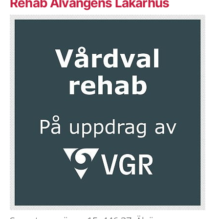
Rehab Älvängens Läkarhus