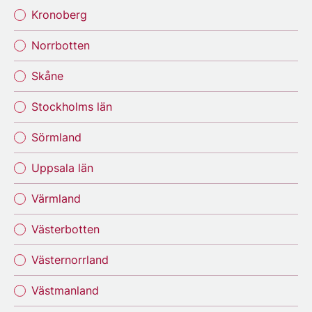
Kronoberg
Norrbotten
Skåne
Stockholms län
Sörmland
Uppsala län
Värmland
Västerbotten
Västernorrland
Västmanland