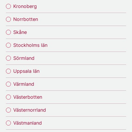
Kronoberg
Norrbotten
Skåne
Stockholms län
Sörmland
Uppsala län
Värmland
Västerbotten
Västernorrland
Västmanland