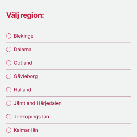
Välj region:
Blekinge
Dalarna
Gotland
Gävleborg
Halland
Jämtland Härjedalen
Jönköpings län
Kalmar län