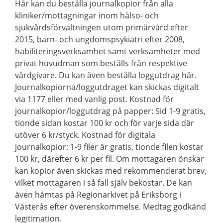
Här kan du beställa journalkopior från alla
kliniker/mottagningar inom hälso- och
sjukvårdsförvaltningen utom primärvård efter
2015, barn- och ungdomspsykiatri efter 2008,
habiliteringsverksamhet samt verksamheter med
privat huvudman som beställs från respektive
vårdgivare. Du kan även beställa loggutdrag här.
Journalkopiorna/loggutdraget kan skickas digitalt
via 1177 eller med vanlig post. Kostnad för
journalkopior/loggutdrag på papper: Sid 1-9 gratis,
tionde sidan kostar 100 kr och för varje sida där
utöver 6 kr/styck. Kostnad för digitala
journalkopior: 1-9 filer är gratis, tionde filen kostar
100 kr, därefter 6 kr per fil. Om mottagaren önskar
kan kopior även skickas med rekommenderat brev,
vilket mottagaren i så fall själv bekostar. De kan
även hämtas på Regionarkivet på Eriksborg i
Västerås efter överenskommelse. Medtag godkänd
legitimation.