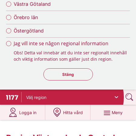
Västra Götaland
Örebro län
Östergötland
Jag vill inte se någon regional information
Obs! Detta val innebär att du inte ser regionalt innehåll
och viktig information som gäller just din region.
Stäng regionsväljaren
Stäng
Välj
region
Till startsidan för 1177
på 1177.se
på 1177.se
Meny
Logga in
Hitta vård