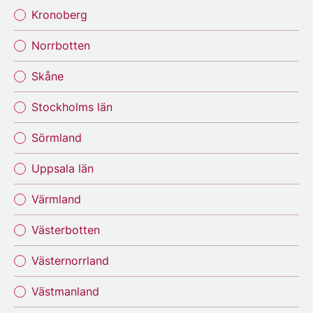
Kronoberg
Norrbotten
Skåne
Stockholms län
Sörmland
Uppsala län
Värmland
Västerbotten
Västernorrland
Västmanland