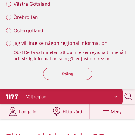
Västra Götaland
Örebro län
Östergötland
Jag vill inte se någon regional information
Obs! Detta val innebär att du inte ser regionalt innehåll
och viktig information som gäller just din region.
Stäng regionsväljaren
Stäng
Välj
region
Till startsidan för 1177
på 1177.se
på 1177.se
Meny
Logga in
Hitta vård