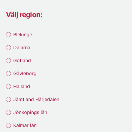
Välj region:
Blekinge
Dalarna
Gotland
Gävleborg
Halland
Jämtland Härjedalen
Jönköpings län
Kalmar län