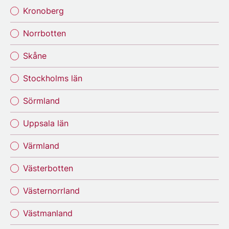
Kronoberg
Norrbotten
Skåne
Stockholms län
Sörmland
Uppsala län
Värmland
Västerbotten
Västernorrland
Västmanland