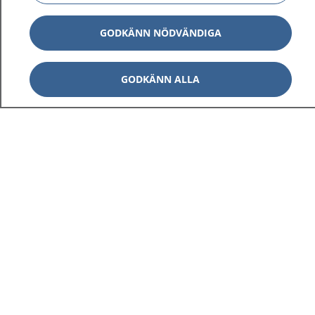
GODKÄNN NÖDVÄNDIGA
GODKÄNN ALLA
1177
–
tryggt om din hälsa och vård