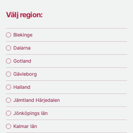
Välj region:
Blekinge
Dalarna
Gotland
Gävleborg
Halland
Jämtland Härjedalen
Jönköpings län
Kalmar län