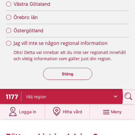
Västra Götaland
Örebro län
Östergötland
Jag vill inte se någon regional information
Obs! Detta val innebär att du inte ser regionalt innehåll
och viktig information som gäller just din region.
Stäng regionsväljaren
Stäng
Välj
region
Till startsidan för 1177
på 1177.se
på 1177.se
Meny
Logga in
Hitta vård