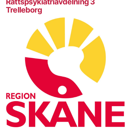
Rättspsykiatriavdelning 3
Trelleborg