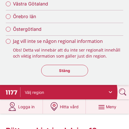
Västra Götaland
Örebro län
Östergötland
Jag vill inte se någon regional information
Obs! Detta val innebär att du inte ser regionalt innehåll
och viktig information som gäller just din region.
Stäng regionsväljaren
Stäng
Välj
region
Till startsidan för 1177
på 1177.se
på 1177.se
Meny
Logga in
Hitta vård