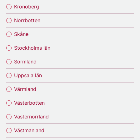
Kronoberg
Norrbotten
Skåne
Stockholms län
Sörmland
Uppsala län
Värmland
Västerbotten
Västernorrland
Västmanland