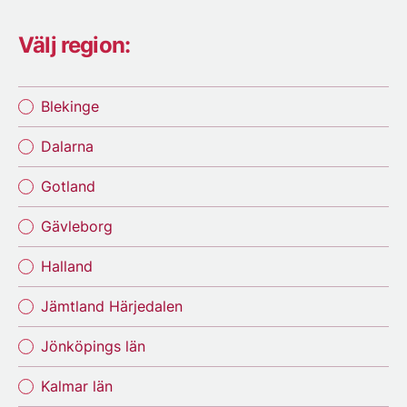
Välj region:
Blekinge
Dalarna
Gotland
Gävleborg
Halland
Jämtland Härjedalen
Jönköpings län
Kalmar län