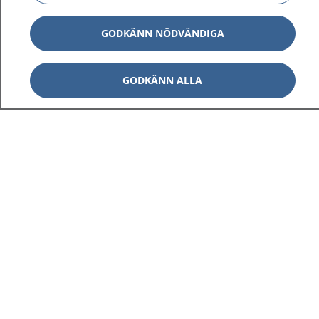
GODKÄNN NÖDVÄNDIGA
GODKÄNN ALLA
1177
–
tryggt om din hälsa och vård