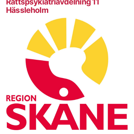
Rättspsykiatriavdelning 11
Hässleholm