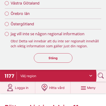
Västra Götaland
Örebro län
Östergötland
Jag vill inte se någon regional information
Obs! Detta val innebär att du inte ser regionalt innehåll
och viktig information som gäller just din region.
Stäng regionsväljaren
Stäng
Välj
region
Till startsidan för 1177
på 1177.se
på 1177.se
Meny
Logga in
Hitta vård