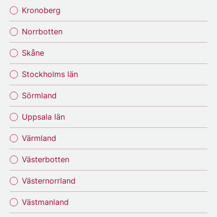
Kronoberg
Norrbotten
Skåne
Stockholms län
Sörmland
Uppsala län
Värmland
Västerbotten
Västernorrland
Västmanland