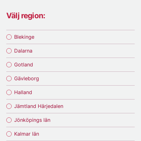
Välj region:
Blekinge
Dalarna
Gotland
Gävleborg
Halland
Jämtland Härjedalen
Jönköpings län
Kalmar län