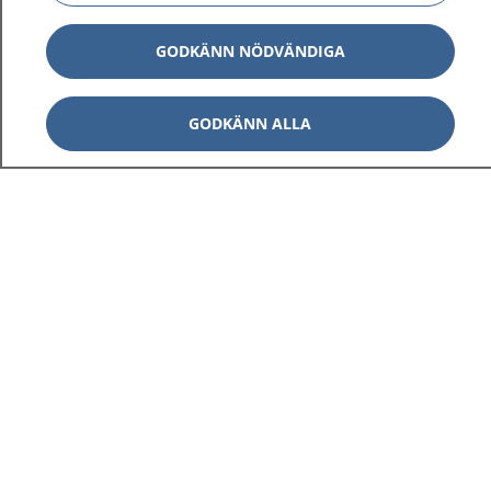
GODKÄNN NÖDVÄNDIGA
GODKÄNN ALLA
1177
–
tryggt om din hälsa och vård