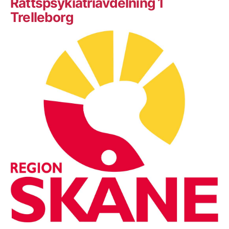
Rättspsykiatriavdelning 1
Trelleborg