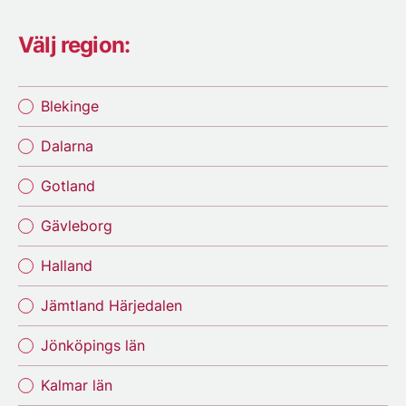
Välj region:
Blekinge
Dalarna
Gotland
Gävleborg
Halland
Jämtland Härjedalen
Jönköpings län
Kalmar län