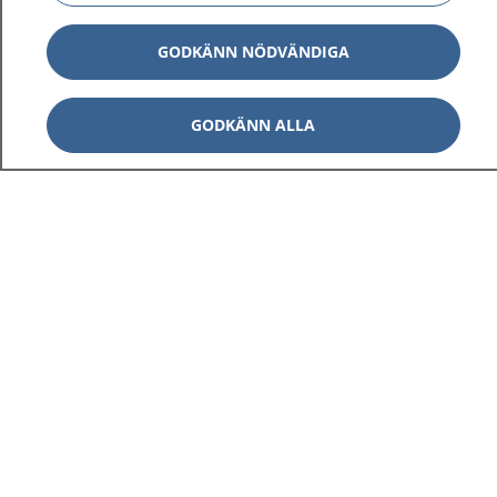
GODKÄNN NÖDVÄNDIGA
GODKÄNN ALLA
1177
–
tryggt om din hälsa och vård