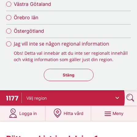
Västra Götaland
Örebro län
Östergötland
Jag vill inte se någon regional information
Obs! Detta val innebär att du inte ser regionalt innehåll
och viktig information som gäller just din region.
Stäng regionsväljaren
Stäng
Välj
region
Till startsidan för 1177
på 1177.se
på 1177.se
Meny
Logga in
Hitta vård