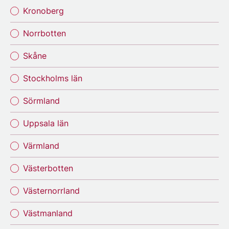
Kronoberg
Norrbotten
Skåne
Stockholms län
Sörmland
Uppsala län
Värmland
Västerbotten
Västernorrland
Västmanland