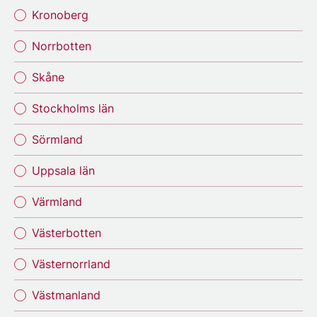
Kronoberg
Norrbotten
Skåne
Stockholms län
Sörmland
Uppsala län
Värmland
Västerbotten
Västernorrland
Västmanland