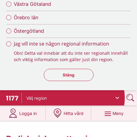
Västra Götaland
Örebro län
Östergötland
Jag vill inte se någon regional information
Obs! Detta val innebär att du inte ser regionalt innehåll
och viktig information som gäller just din region.
Stäng regionsväljaren
Stäng
Välj
region
Till startsidan för 1177
på 1177.se
på 1177.se
Meny
Logga in
Hitta vård