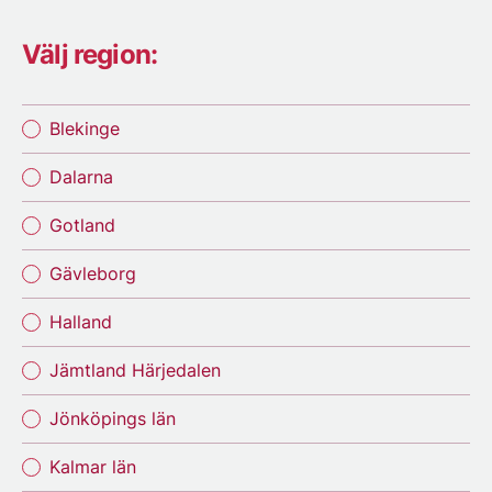
Välj region:
Blekinge
Dalarna
Gotland
Gävleborg
Halland
Jämtland Härjedalen
Jönköpings län
Kalmar län