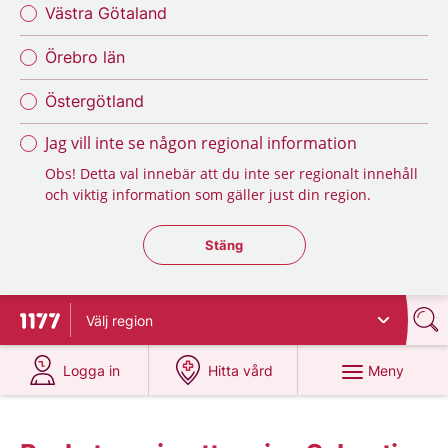
Västra Götaland
Örebro län
Östergötland
Jag vill inte se någon regional information
Obs! Detta val innebär att du inte ser regionalt innehåll
och viktig information som gäller just din region.
Stäng regionsväljaren
Stäng
Välj
region
Till startsidan för 1177
på 1177.se
på 1177.se
Meny
Logga in
Hitta vård