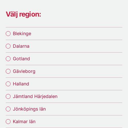
Välj region:
Blekinge
Dalarna
Gotland
Gävleborg
Halland
Jämtland Härjedalen
Jönköpings län
Kalmar län