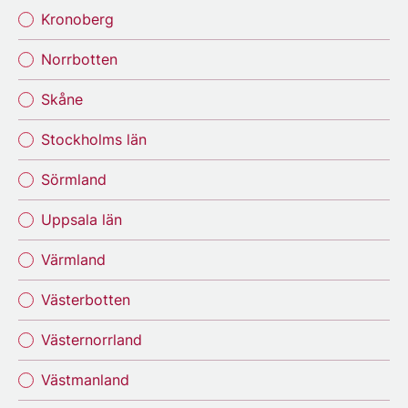
Kronoberg
Norrbotten
Skåne
Stockholms län
Sörmland
Uppsala län
Värmland
Västerbotten
Västernorrland
Västmanland