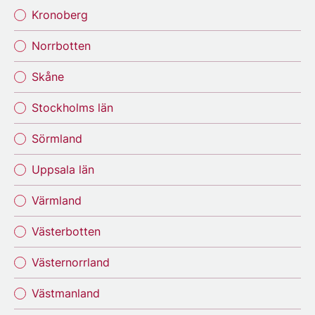
Kronoberg
Norrbotten
Skåne
Stockholms län
Sörmland
Uppsala län
Värmland
Västerbotten
Västernorrland
Västmanland