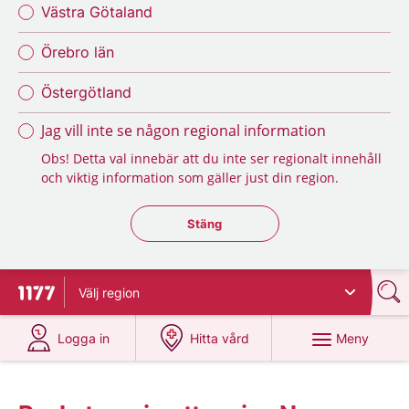
Västra Götaland
Örebro län
Östergötland
Jag vill inte se någon regional information
Obs! Detta val innebär att du inte ser regionalt innehåll
och viktig information som gäller just din region.
Stäng regionsväljaren
Stäng
Välj
region
Till startsidan för 1177
på 1177.se
på 1177.se
Meny
Logga in
Hitta vård