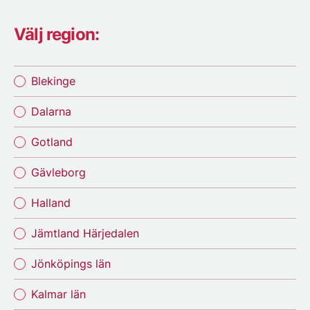
Välj region:
Blekinge
Dalarna
Gotland
Gävleborg
Halland
Jämtland Härjedalen
Jönköpings län
Kalmar län