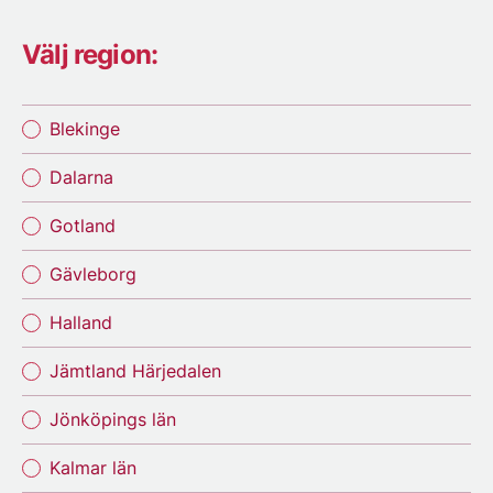
Välj region:
Blekinge
Dalarna
Gotland
Gävleborg
Halland
Jämtland Härjedalen
Jönköpings län
Kalmar län