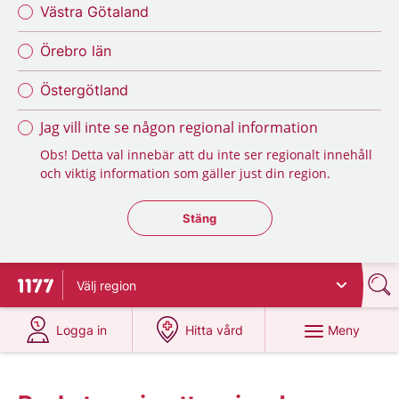
Västra Götaland
Örebro län
Östergötland
Jag vill inte se någon regional information
Obs! Detta val innebär att du inte ser regionalt innehåll
och viktig information som gäller just din region.
Stäng regionsväljaren
Stäng
Välj
region
Till startsidan för 1177
på 1177.se
på 1177.se
Meny
Logga in
Hitta vård