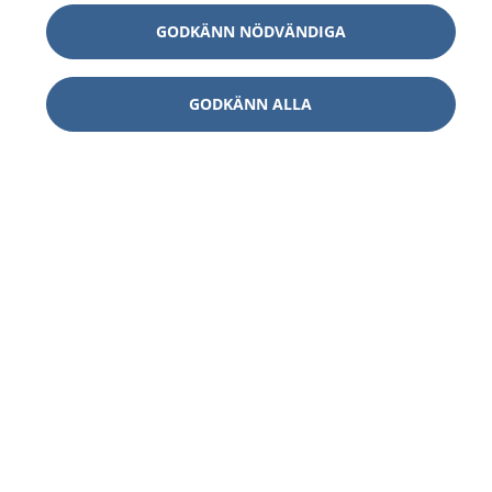
GODKÄNN NÖDVÄNDIGA
GODKÄNN ALLA
1177
–
tryggt om din hälsa och vård
På 1177.se får du råd om hälsa och information om
sjukdomar och vilka mottagningar du kan kontakta.
Logga in för att läsa din journal och göra dina
vårdärenden. Ring telefonnummer 1177 för
sjukvårdsrådgivning dygnet runt.