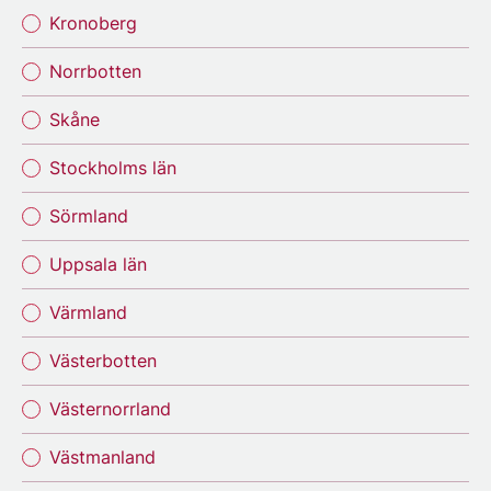
Kronoberg
Norrbotten
Skåne
Stockholms län
Sörmland
Uppsala län
Värmland
Västerbotten
Västernorrland
Västmanland