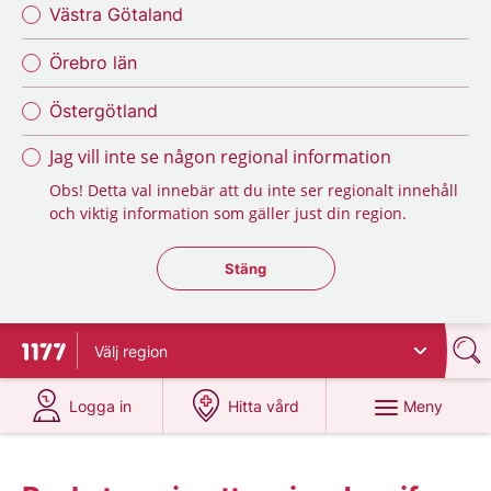
Västra Götaland
Örebro län
Östergötland
Jag vill inte se någon regional information
Obs! Detta val innebär att du inte ser regionalt innehåll
och viktig information som gäller just din region.
Stäng regionsväljaren
Stäng
Välj
region
Till startsidan för 1177
på 1177.se
på 1177.se
Meny
Logga in
Hitta vård