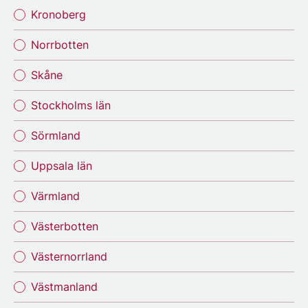
Kronoberg
Norrbotten
Skåne
Stockholms län
Sörmland
Uppsala län
Värmland
Västerbotten
Västernorrland
Västmanland