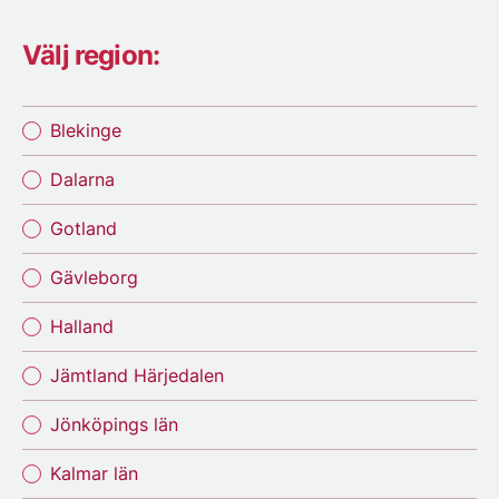
Välj region:
Blekinge
Dalarna
Gotland
Gävleborg
Halland
Jämtland Härjedalen
Jönköpings län
Kalmar län