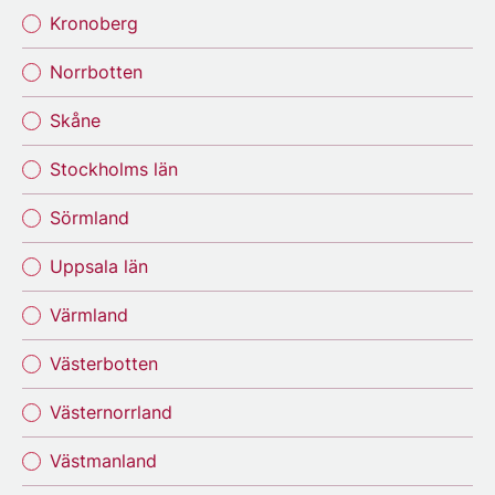
Kronoberg
Norrbotten
Skåne
Stockholms län
Sörmland
Uppsala län
Värmland
Västerbotten
Västernorrland
Västmanland