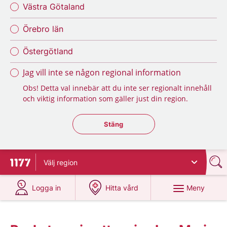
Västra Götaland
Örebro län
Östergötland
Jag vill inte se någon regional information
Obs! Detta val innebär att du inte ser regionalt innehåll
och viktig information som gäller just din region.
Stäng regionsväljaren
Stäng
Välj
region
Till startsidan för 1177
på 1177.se
på 1177.se
Meny
Logga in
Hitta vård