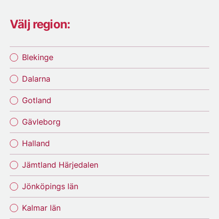
Välj region:
Blekinge
Dalarna
Gotland
Gävleborg
Halland
Jämtland Härjedalen
Jönköpings län
Kalmar län