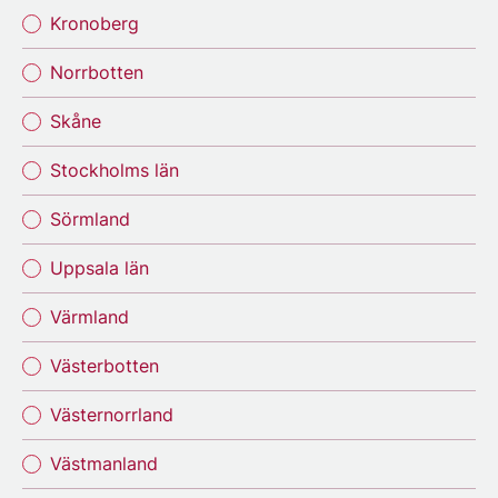
Kronoberg
Norrbotten
Skåne
Stockholms län
Sörmland
Uppsala län
Värmland
Västerbotten
Västernorrland
Västmanland