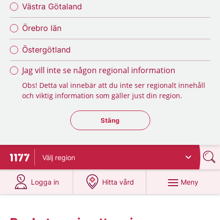
Västra Götaland
Örebro län
Östergötland
Jag vill inte se någon regional information
Obs! Detta val innebär att du inte ser regionalt innehåll
och viktig information som gäller just din region.
Stäng regionsväljaren
Stäng
Välj
region
Till startsidan för 1177
på 1177.se
på 1177.se
Meny
Logga in
Hitta vård