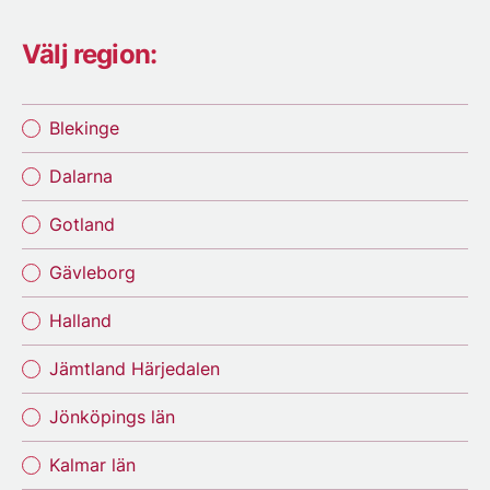
Välj region:
Blekinge
Dalarna
Gotland
Gävleborg
Halland
Jämtland Härjedalen
Jönköpings län
Kalmar län