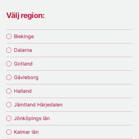
Välj region:
Blekinge
Dalarna
Gotland
Gävleborg
Halland
Jämtland Härjedalen
Jönköpings län
Kalmar län