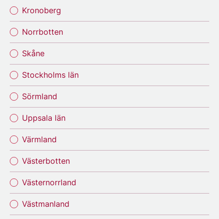
Kronoberg
Norrbotten
Skåne
Stockholms län
Sörmland
Uppsala län
Värmland
Västerbotten
Västernorrland
Västmanland