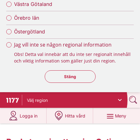
Västra Götaland
Örebro län
Östergötland
Jag vill inte se någon regional information
Obs! Detta val innebär att du inte ser regionalt innehåll
och viktig information som gäller just din region.
Stäng regionsväljaren
Stäng
Välj
region
Till startsidan för 1177
på 1177.se
på 1177.se
Meny
Logga in
Hitta vård