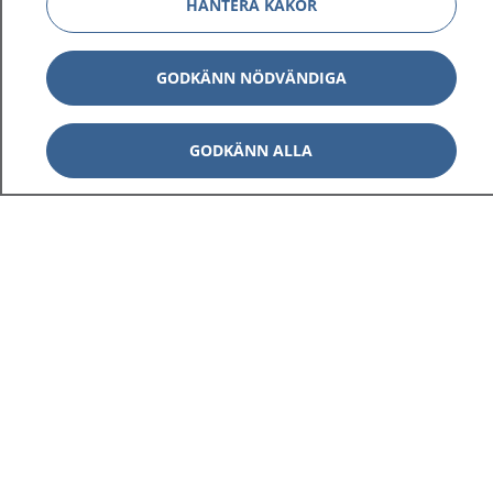
HANTERA KAKOR
GODKÄNN NÖDVÄNDIGA
GODKÄNN ALLA
1177
–
tryggt om din hälsa och vård
På 1177.se får du råd om hälsa och information om
sjukdomar och vilka mottagningar du kan kontakta.
Logga in för att läsa din journal och göra dina