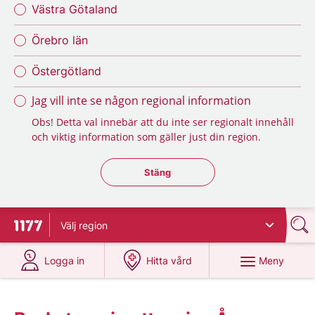
Västra Götaland
Örebro län
Östergötland
Jag vill inte se någon regional information
Obs! Detta val innebär att du inte ser regionalt innehåll
och viktig information som gäller just din region.
Stäng regionsväljaren
Stäng
Välj
region
Till startsidan för 1177
på 1177.se
på 1177.se
Meny
Logga in
Hitta vård