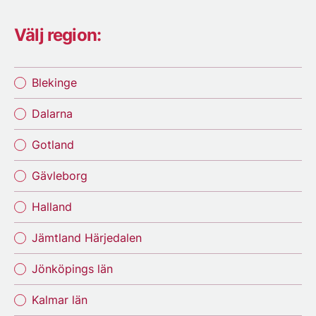
Välj region:
Blekinge
Dalarna
Gotland
Gävleborg
Halland
Jämtland Härjedalen
Jönköpings län
Kalmar län