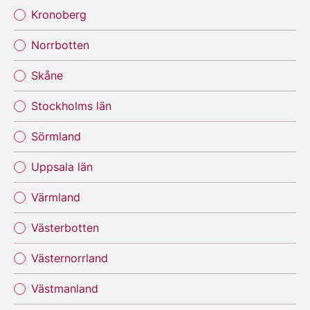
Kronoberg
Norrbotten
Skåne
Stockholms län
Sörmland
Uppsala län
Värmland
Västerbotten
Västernorrland
Västmanland