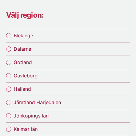
Välj region:
Blekinge
Dalarna
Gotland
Gävleborg
Halland
Jämtland Härjedalen
Jönköpings län
Kalmar län