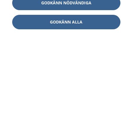
GODKÄNN NÖDVÄNDIGA
GODKÄNN ALLA
1177
–
tryggt om din hälsa och vård
På 1177.se får du råd om hälsa och information om