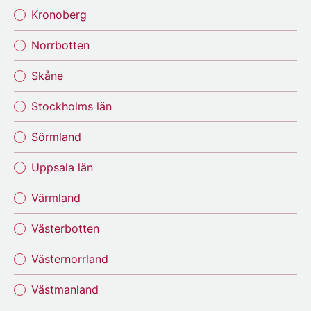
Kronoberg
Norrbotten
Skåne
Stockholms län
Sörmland
Uppsala län
Värmland
Västerbotten
Västernorrland
Västmanland