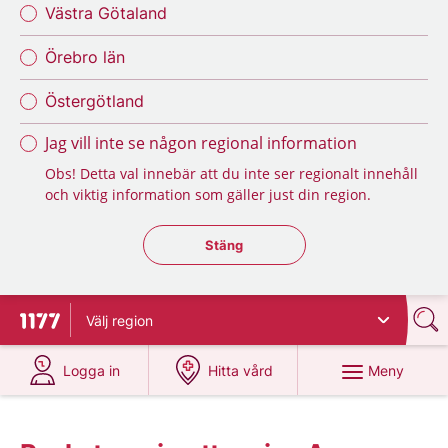
Västra Götaland
Örebro län
Östergötland
Jag vill inte se någon regional information
Obs! Detta val innebär att du inte ser regionalt innehåll
och viktig information som gäller just din region.
Stäng regionsväljaren
Stäng
Välj
region
Till startsidan för 1177
på 1177.se
på 1177.se
Meny
Logga in
Hitta vård