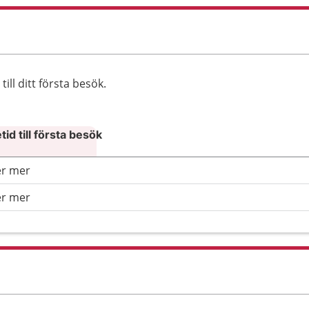
ll ditt första besök.
id till första besök
er mer
er mer