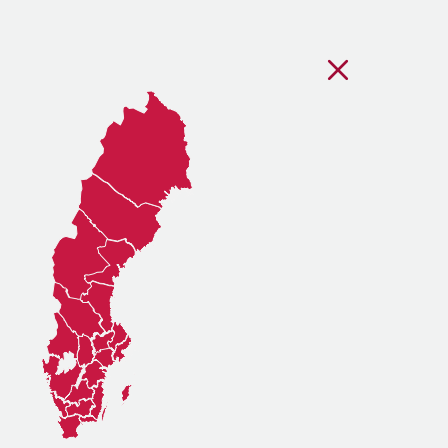
Stäng regionsvälj