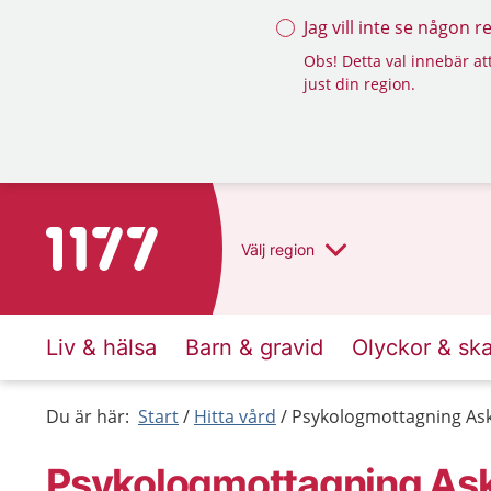
Jag vill inte se någon 
Obs! Detta val innebär att
just din region.
Till startsidan för 1177
Välj
region
Liv & hälsa
Barn & gravid
Olyckor & sk
Du är här:
Start
Hitta vård
Psykologmottagning As
Psykologmottagning As