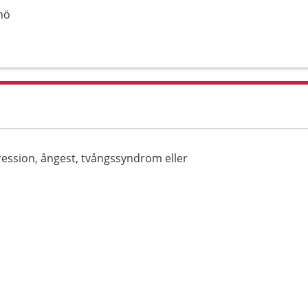
mö
ression, ångest, tvångssyndrom eller