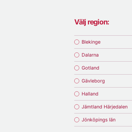
Välj region:
Blekinge
Dalarna
Gotland
Gävleborg
Halland
Jämtland Härjedalen
Jönköpings län