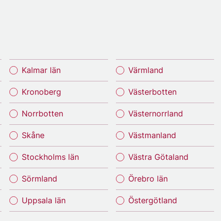
Kalmar län
Värmland
Kronoberg
Västerbotten
Norrbotten
Västernorrland
Skåne
Västmanland
Stockholms län
Västra Götaland
Sörmland
Örebro län
Uppsala län
Östergötland