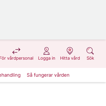
på 1177.se
på 1177.se
på 1177.se
på 1177.se
För vårdpersonal
Logga in
Hitta vård
Sök
ehandling
Så fungerar vården