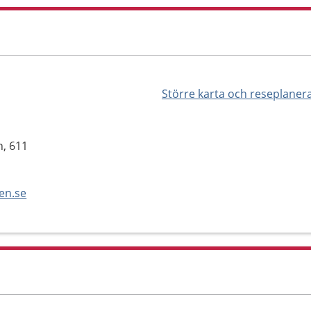
Större karta och reseplaner
n, 611
en.se