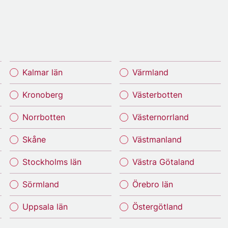
Kalmar län
Värmland
Kronoberg
Västerbotten
Norrbotten
Västernorrland
Skåne
Västmanland
Stockholms län
Västra Götaland
Sörmland
Örebro län
Uppsala län
Östergötland