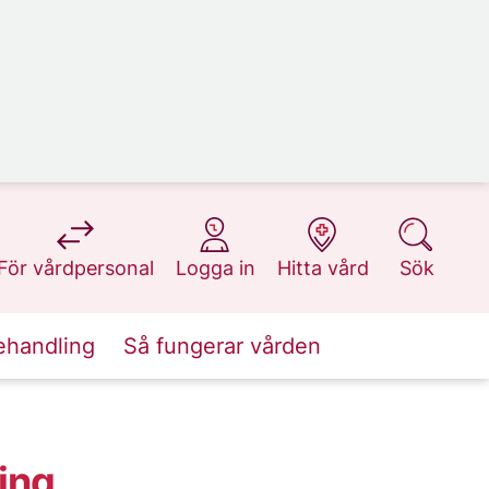
på 1177.se
på 1177.se
på 1177.se
på 1177.se
För vårdpersonal
Logga in
Hitta vård
Sök
ehandling
Så fungerar vården
ing,