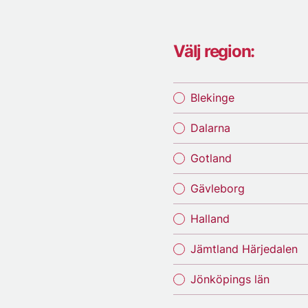
Välj region:
Blekinge
Dalarna
Gotland
Gävleborg
Halland
Jämtland Härjedalen
Jönköpings län