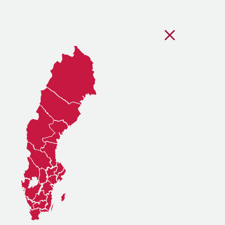
Stäng regionsvälj