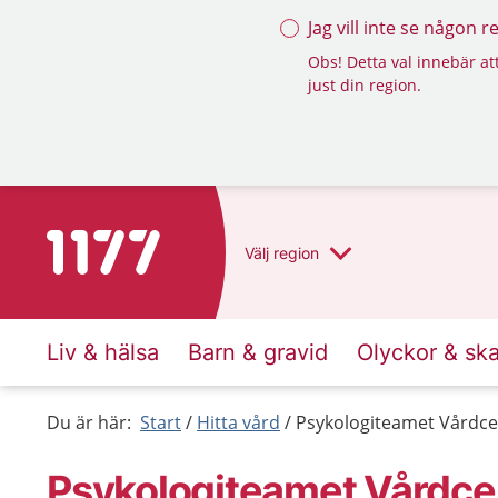
Jag vill inte se någon 
Obs! Detta val innebär att
just din region.
Till startsidan för 1177
Välj
region
Liv & hälsa
Barn & gravid
Olyckor & sk
Du är här:
Start
Hitta vård
Psykologiteamet Vårdce
Psykologiteamet Vårdcen