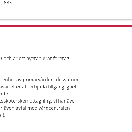
n, 633
 och är ett nyetablerat företag i
arenhet av primärvården, dessutom
ar efter att erbjuda tillgänglighet,
ande.
ktssköterskemottagning, vi har även
 har även avtal med vårdcentralen
l).