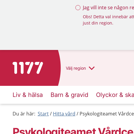
Jag vill inte se någon 
Obs! Detta val innebär att
just din region.
Till startsidan för 1177
Välj
region
Liv & hälsa
Barn & gravid
Olyckor & sk
Du är här:
Start
Hitta vård
Psykologiteamet Vårdcen
Psykologiteamet Vårdcent