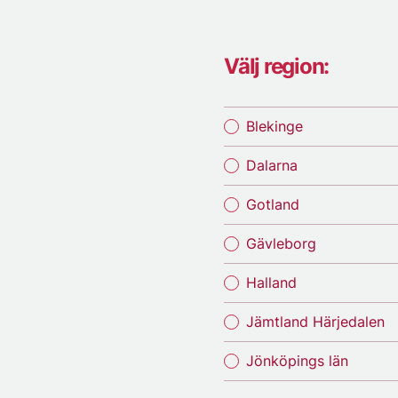
Välj region:
Blekinge
Dalarna
Gotland
Gävleborg
Halland
Jämtland Härjedalen
Jönköpings län