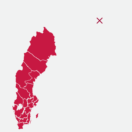
Stäng regionsvälj