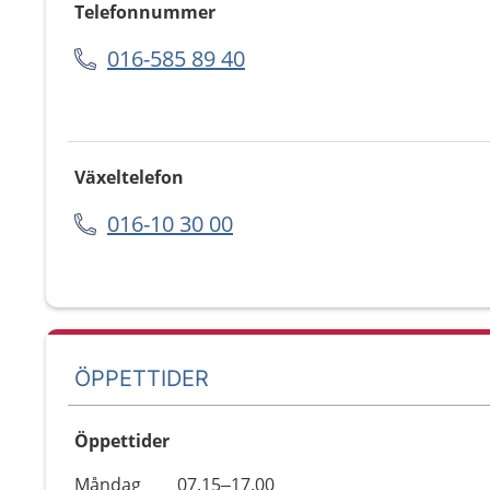
Telefonnummer
016-585 89 40
Växeltelefon
016-10 30 00
ÖPPETTIDER
Öppettider
Öppettider
Kommentarer
Måndag
07.15–17.00
Dag