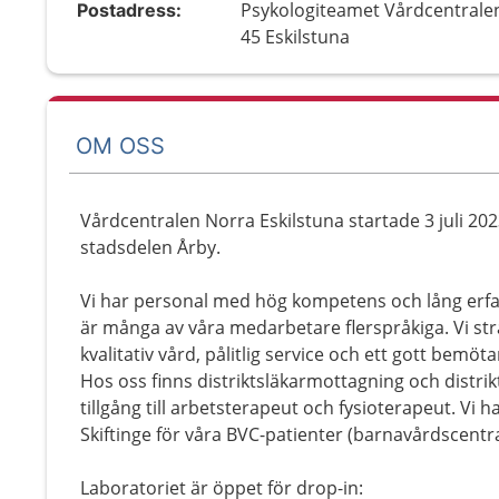
Psykologiteamet Vårdcentrale
Postadress:
45 Eskilstuna
OM OSS
Vårdcentralen Norra Eskilstuna startade 3 juli 2023
stadsdelen Årby.
Vi har personal med hög kompetens och lång erf
är många av våra medarbetare flerspråkiga. Vi sträv
kvalitativ vård, pålitlig service och ett gott bemöt
Hos oss finns distriktsläkarmottagning och distri
tillgång till arbetsterapeut och fysioterapeut. Vi
Skiftinge för våra BVC-patienter (barnavårdscentra
Laboratoriet är öppet för drop-in: