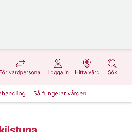
på 1177.se
på 1177.se
på 1177.se
på 1177.se
För vårdpersonal
Logga in
Hitta vård
Sök
ehandling
Så fungerar vården
kilstuna