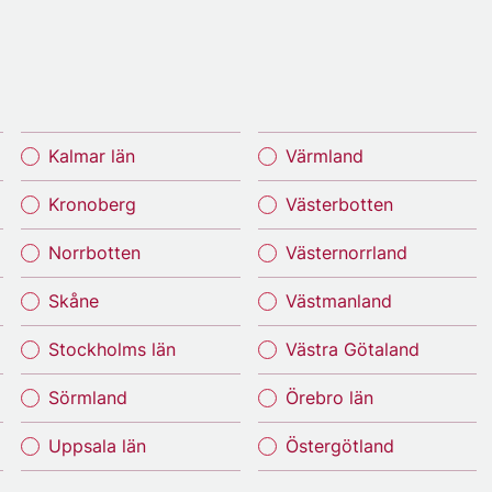
Kalmar län
Värmland
Kronoberg
Västerbotten
Norrbotten
Västernorrland
Skåne
Västmanland
Stockholms län
Västra Götaland
Sörmland
Örebro län
Uppsala län
Östergötland