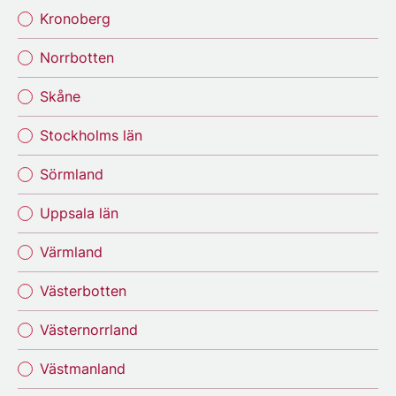
Kronoberg
Norrbotten
Skåne
Stockholms län
Sörmland
Uppsala län
Värmland
Västerbotten
Västernorrland
Västmanland