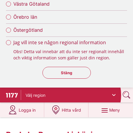
Västra Götaland
Örebro län
Östergötland
Jag vill inte se någon regional information
Obs! Detta val innebär att du inte ser regionalt innehåll
och viktig information som gäller just din region.
Stäng regionsväljaren
Stäng
Välj
region
Till startsidan för 1177
på 1177.se
på 1177.se
Meny
Logga in
Hitta vård