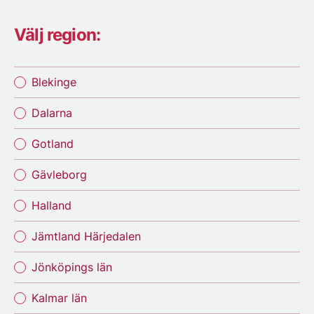
Välj region:
Blekinge
Dalarna
Gotland
Gävleborg
Halland
Jämtland Härjedalen
Jönköpings län
Kalmar län