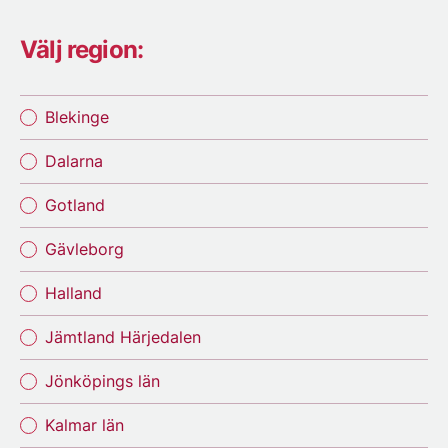
Välj region:
Blekinge
Dalarna
Gotland
Gävleborg
Halland
Jämtland Härjedalen
Jönköpings län
Kalmar län