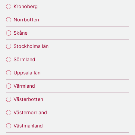
Kronoberg
Norrbotten
Skåne
Stockholms län
Sörmland
Uppsala län
Värmland
Västerbotten
Västernorrland
Västmanland