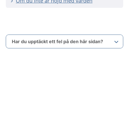
Om du inte är nöjd med vården
Har du upptäckt ett fel på den här sidan?