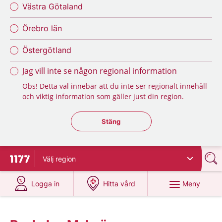
Västra Götaland
Örebro län
Östergötland
Jag vill inte se någon regional information
Obs! Detta val innebär att du inte ser regionalt innehåll
och viktig information som gäller just din region.
Stäng regionsväljaren
Stäng
Välj
region
Till startsidan för 1177
på 1177.se
på 1177.se
Meny
Logga in
Hitta vård