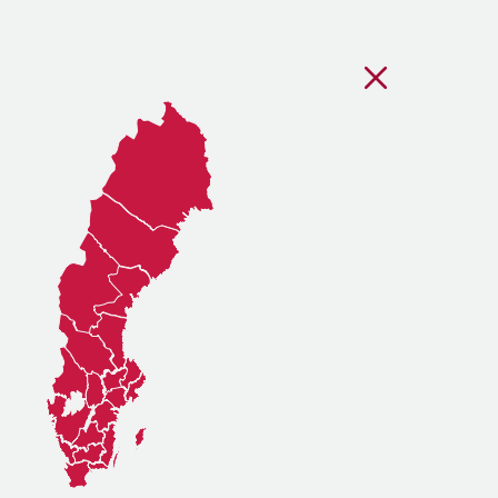
Stäng regionsvälj