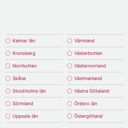
Kalmar län
Värmland
Kronoberg
Västerbotten
Norrbotten
Västernorrland
Skåne
Västmanland
Stockholms län
Västra Götaland
Sörmland
Örebro län
Uppsala län
Östergötland