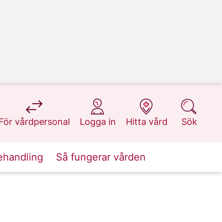
på 1177.se
på 1177.se
på 1177.se
på 1177.se
För vårdpersonal
Logga in
Hitta vård
Sök
ehandling
Så fungerar vården