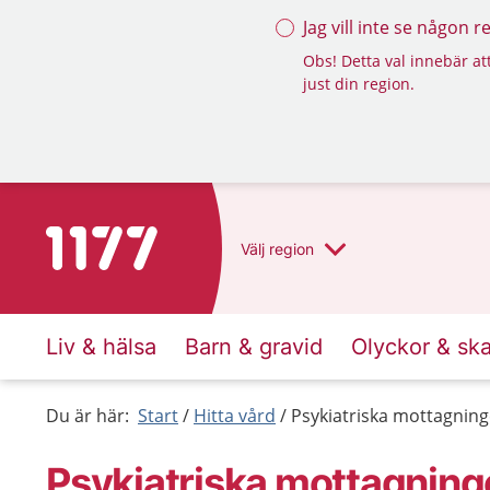
Jag vill inte se någon 
Obs! Detta val innebär att
just din region.
Till startsidan för 1177
Välj
region
Liv & hälsa
Barn & gravid
Olyckor & sk
Du är här:
Start
Hitta vård
Psykiatriska mottagning
Psykiatriska mottagninge