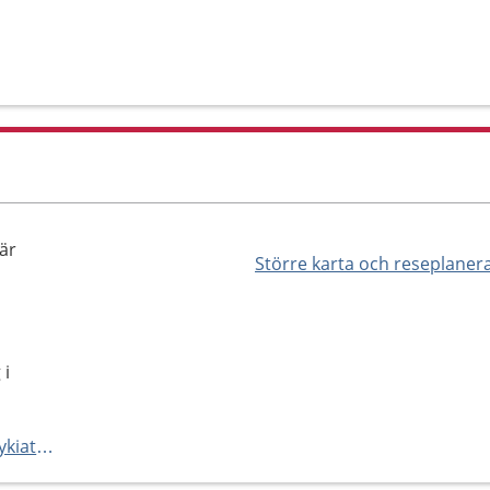
kär
Större karta och reseplaner
 i
https://www.akademiska.se/psykiatriskmottagningiskutskar