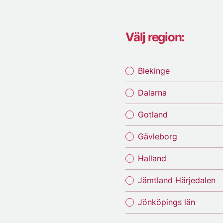
Välj region:
Blekinge
Dalarna
Gotland
Gävleborg
Halland
Jämtland Härjedalen
Jönköpings län