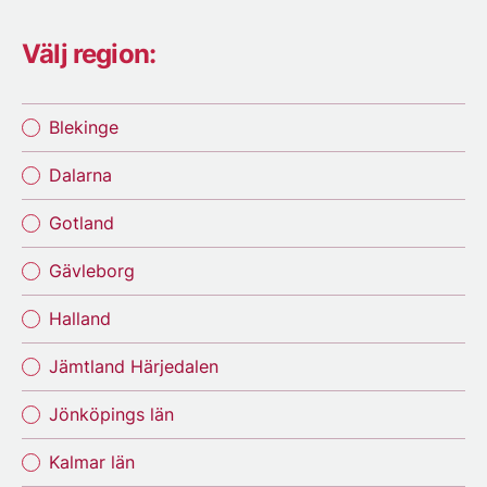
Välj region:
Blekinge
Dalarna
Gotland
Gävleborg
Halland
Jämtland Härjedalen
Jönköpings län
Kalmar län