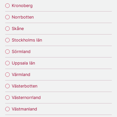
Kronoberg
Norrbotten
Skåne
Stockholms län
Sörmland
Uppsala län
Värmland
Västerbotten
Västernorrland
Västmanland