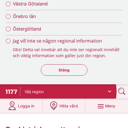
Västra Götaland
Örebro län
Östergötland
Jag vill inte se någon regional information
Obs! Detta val innebär att du inte ser regionalt innehåll
och viktig information som gäller just din region.
Stäng regionsväljaren
Stäng
Välj
region
Till startsidan för 1177
på 1177.se
på 1177.se
Meny
Logga in
Hitta vård