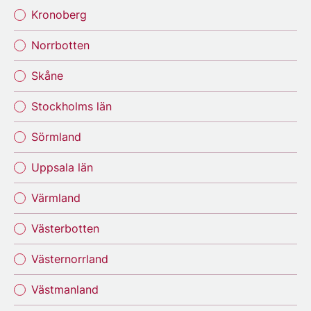
Kronoberg
Norrbotten
Skåne
Stockholms län
Sörmland
Uppsala län
Värmland
Västerbotten
Västernorrland
Västmanland