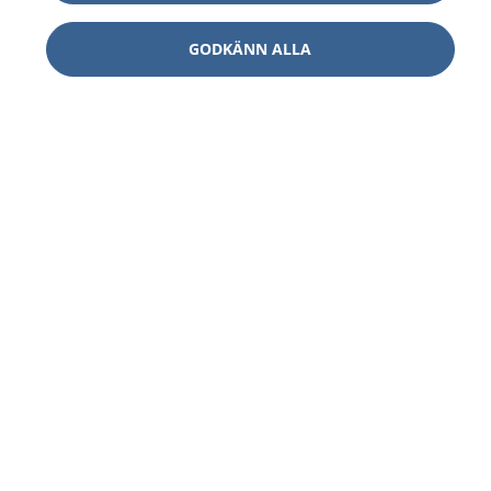
GODKÄNN ALLA
1177
–
tryggt om din hälsa och vård
På 1177.se får du råd om hälsa och information om
sjukdomar och vilka mottagningar du kan kontakta.
Logga in för att läsa din journal och göra dina
vårdärenden. Ring telefonnummer 1177 för
sjukvårdsrådgivning dygnet runt.
1177 ger dig råd när du vill må bättre.