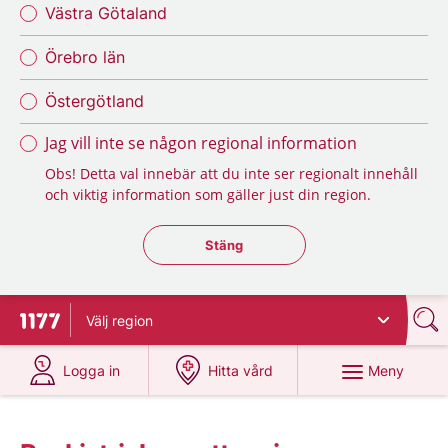
Västra Götaland
Örebro län
Östergötland
Jag vill inte se någon regional information
Obs! Detta val innebär att du inte ser regionalt innehåll
och viktig information som gäller just din region.
Stäng regionsväljaren
Stäng
Välj
region
Till startsidan för 1177
på 1177.se
på 1177.se
Meny
Logga in
Hitta vård