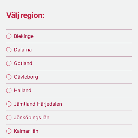
Välj region:
Blekinge
Dalarna
Gotland
Gävleborg
Halland
Jämtland Härjedalen
Jönköpings län
Kalmar län