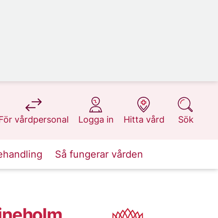
på 1177.se
på 1177.se
på 1177.se
på 1177.se
För vårdpersonal
Logga in
Hitta vård
Sök
ehandling
Så fungerar vården
rineholm