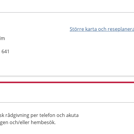
Större karta och reseplaner
olm
, 641
risk rådgivning per telefon och akuta
ngen och/eller hembesök.