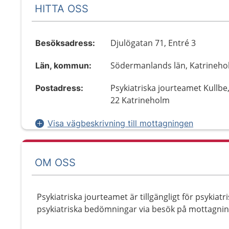
HITTA OSS
Djulögatan 71, Entré 3
Besöksadress:
Södermanlands län, Katrineh
Län, kommun:
Psykiatriska jourteamet Kullbe
Postadress:
22 Katrineholm
Visa vägbeskrivning till mottagningen
OM OSS
Psykiatriska jourteamet är tillgängligt för psykiat
psykiatriska bedömningar via besök på mottagni