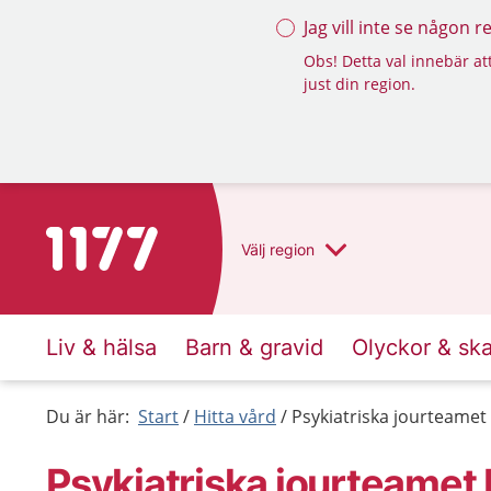
Jag vill inte se någon 
Obs! Detta val innebär att
just din region.
Till startsidan för 1177
Välj
region
Liv & hälsa
Barn & gravid
Olyckor & sk
Du är här:
Start
Hitta vård
Psykiatriska jourteamet
Psykiatriska jourteamet