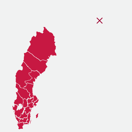
Stäng regionsvälj