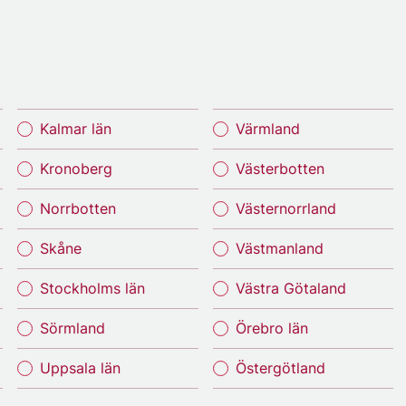
Kalmar län
Värmland
Kronoberg
Västerbotten
Norrbotten
Västernorrland
Skåne
Västmanland
Stockholms län
Västra Götaland
Sörmland
Örebro län
Uppsala län
Östergötland