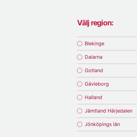
Välj region:
Blekinge
Dalarna
Gotland
Gävleborg
Halland
Jämtland Härjedalen
Jönköpings län