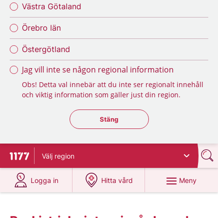
Västra Götaland
Örebro län
Östergötland
Jag vill inte se någon regional information
Obs! Detta val innebär att du inte ser regionalt innehåll
och viktig information som gäller just din region.
Stäng regionsväljaren
Stäng
Välj
region
Till startsidan för 1177
på 1177.se
på 1177.se
Meny
Logga in
Hitta vård