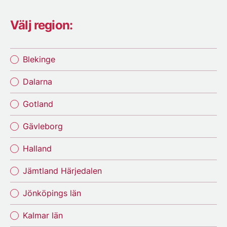
Välj region:
Blekinge
Dalarna
Gotland
Gävleborg
Halland
Jämtland Härjedalen
Jönköpings län
Kalmar län