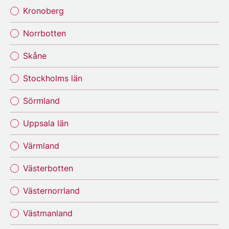
Kronoberg
Norrbotten
Skåne
Stockholms län
Sörmland
Uppsala län
Värmland
Västerbotten
Västernorrland
Västmanland