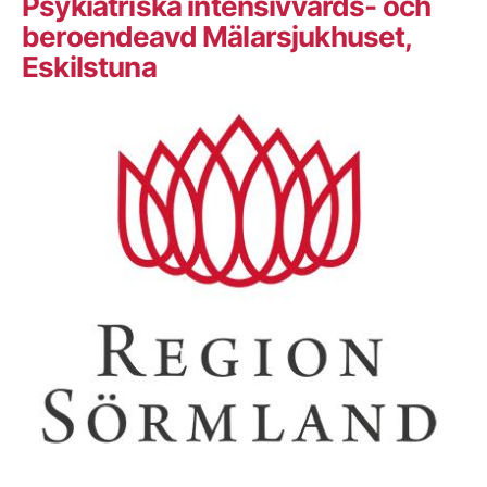
Psykiatriska intensivvårds- och
beroendeavd Mälarsjukhuset,
Eskilstuna