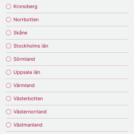
Kronoberg
Norrbotten
Skåne
Stockholms län
Sörmland
Uppsala län
Värmland
Västerbotten
Västernorrland
Västmanland