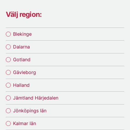
Välj region:
Blekinge
Dalarna
Gotland
Gävleborg
Halland
Jämtland Härjedalen
Jönköpings län
Kalmar län