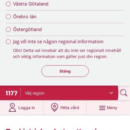
Västra Götaland
Örebro län
Östergötland
Jag vill inte se någon regional information
Obs! Detta val innebär att du inte ser regionalt innehåll
och viktig information som gäller just din region.
Stäng regionsväljaren
Stäng
Välj
region
Till startsidan för 1177
på 1177.se
på 1177.se
Meny
Logga in
Hitta vård