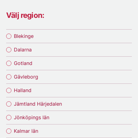
Välj region:
Blekinge
Dalarna
Gotland
Gävleborg
Halland
Jämtland Härjedalen
Jönköpings län
Kalmar län