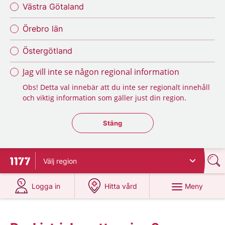
Västra Götaland
Örebro län
Östergötland
Jag vill inte se någon regional information
Obs! Detta val innebär att du inte ser regionalt innehåll
och viktig information som gäller just din region.
Stäng regionsväljaren
Stäng
Välj
region
Till startsidan för 1177
på 1177.se
på 1177.se
Meny
Logga in
Hitta vård