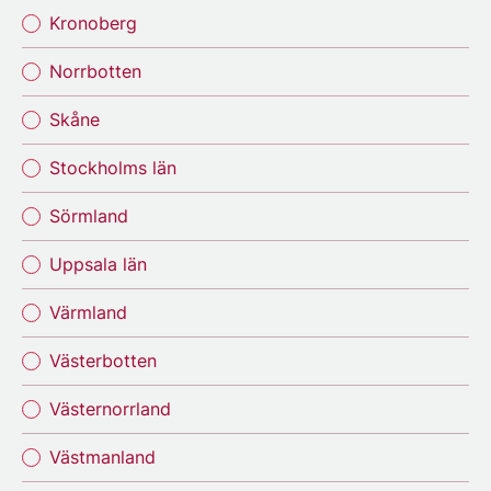
Kronoberg
Norrbotten
Skåne
Stockholms län
Sörmland
Uppsala län
Värmland
Västerbotten
Västernorrland
Västmanland