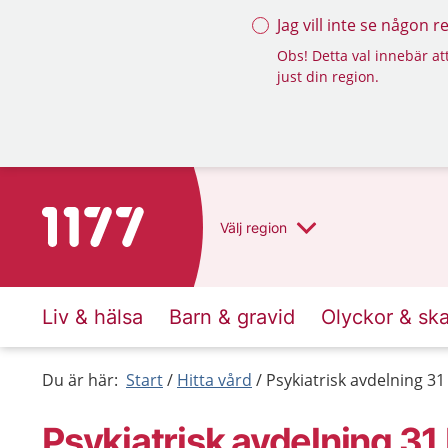
Jag vill inte se någon 
Obs! Detta val innebär att
just din region.
Till startsidan för 1177
Välj
region
Liv & hälsa
Barn & gravid
Olyckor & sk
Du är här:
Start
Hitta vård
Psykiatrisk avdelning 3
Psykiatrisk avdelning 31