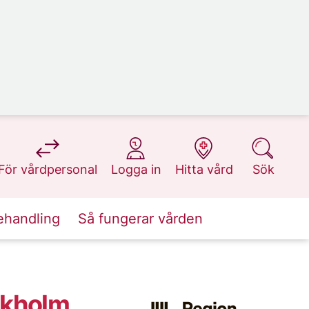
på 1177.se
på 1177.se
på 1177.se
på 1177.se
För vårdpersonal
Logga in
Hitta vård
Sök
ehandling
Så fungerar vården
ockholm