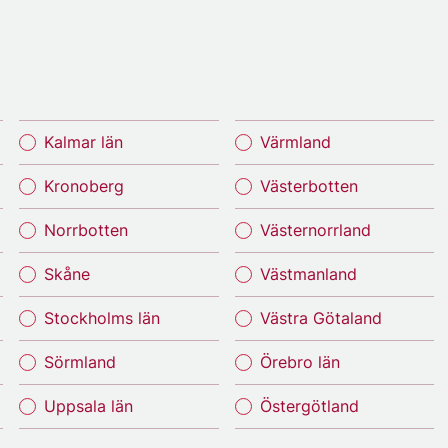
Kalmar län
Värmland
Kronoberg
Västerbotten
Norrbotten
Västernorrland
Skåne
Västmanland
Stockholms län
Västra Götaland
Sörmland
Örebro län
Uppsala län
Östergötland