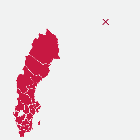
Stäng regionsvälj