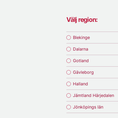
Välj region:
Blekinge
Dalarna
Gotland
Gävleborg
Halland
Jämtland Härjedalen
Jönköpings län