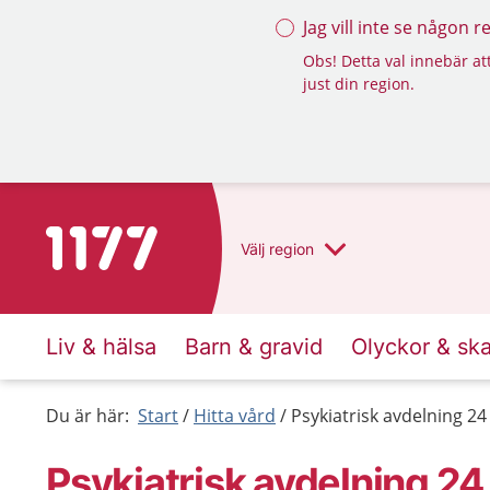
Jag vill inte se någon 
Obs! Detta val innebär att
just din region.
Till startsidan för 1177
Välj
region
Liv & hälsa
Barn & gravid
Olyckor & sk
Du är här:
Start
Hitta vård
Psykiatrisk avdelning 24
Psykiatrisk avdelning 24