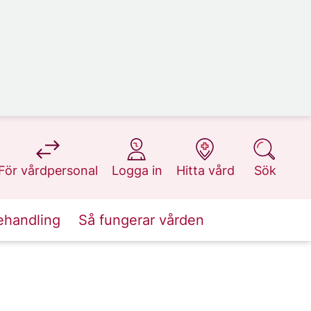
på 1177.se
på 1177.se
på 1177.se
på 1177.se
För vårdpersonal
Logga in
Hitta vård
Sök
ehandling
Så fungerar vården