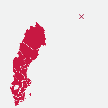
Stäng regionsvälj