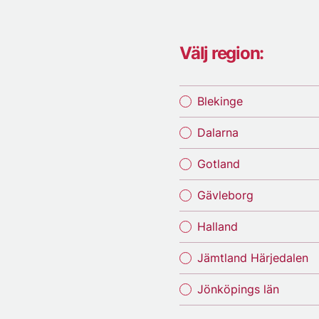
Välj region:
Blekinge
Dalarna
Gotland
Gävleborg
Halland
Jämtland Härjedalen
Jönköpings län