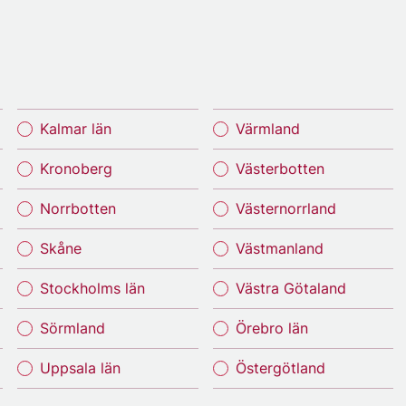
Kalmar län
Värmland
Kronoberg
Västerbotten
Norrbotten
Västernorrland
Skåne
Västmanland
Stockholms län
Västra Götaland
Sörmland
Örebro län
Uppsala län
Östergötland