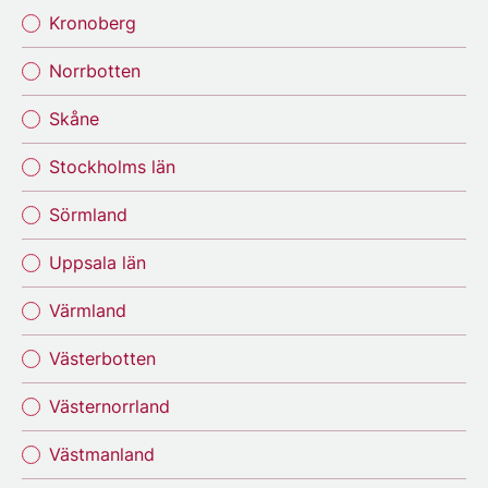
Kronoberg
Norrbotten
Skåne
Stockholms län
Sörmland
Uppsala län
Värmland
Västerbotten
Västernorrland
Västmanland