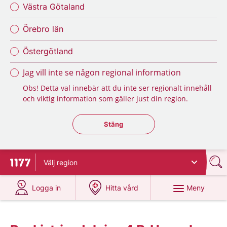
Västra Götaland
Örebro län
Östergötland
Jag vill inte se någon regional information
Obs! Detta val innebär att du inte ser regionalt innehåll
och viktig information som gäller just din region.
Stäng regionsväljaren
Stäng
Välj
region
Till startsidan för 1177
på 1177.se
på 1177.se
Meny
Logga in
Hitta vård