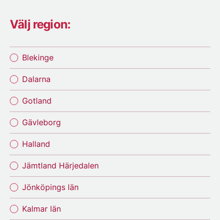
Välj region:
Blekinge
Dalarna
Gotland
Gävleborg
Halland
Jämtland Härjedalen
Jönköpings län
Kalmar län