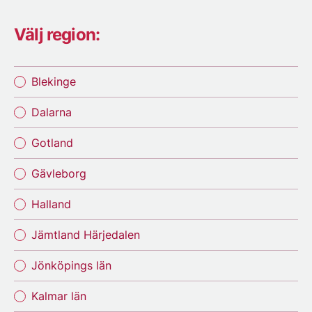
Välj region:
Blekinge
Dalarna
Gotland
Gävleborg
Halland
Jämtland Härjedalen
Jönköpings län
Kalmar län