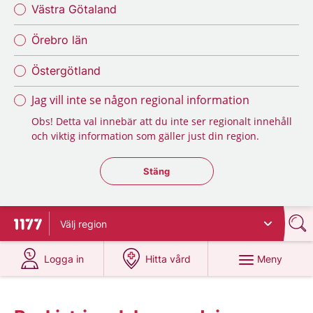
Västra Götaland
Örebro län
Östergötland
Jag vill inte se någon regional information
Obs! Detta val innebär att du inte ser regionalt innehåll
och viktig information som gäller just din region.
Stäng regionsväljaren
Stäng
Välj
region
Till startsidan för 1177
på 1177.se
på 1177.se
Meny
Logga in
Hitta vård