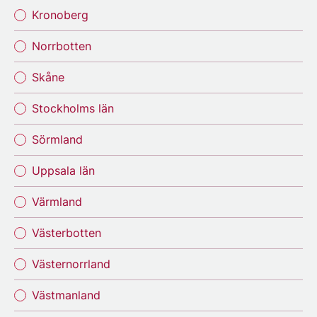
Kronoberg
Norrbotten
Skåne
Stockholms län
Sörmland
Uppsala län
Värmland
Västerbotten
Västernorrland
Västmanland