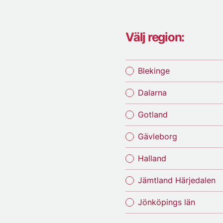
Välj region:
Blekinge
Dalarna
Gotland
Gävleborg
Halland
Jämtland Härjedalen
Jönköpings län