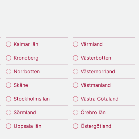
Kalmar län
Värmland
Kronoberg
Västerbotten
Norrbotten
Västernorrland
Skåne
Västmanland
Stockholms län
Västra Götaland
Sörmland
Örebro län
Uppsala län
Östergötland