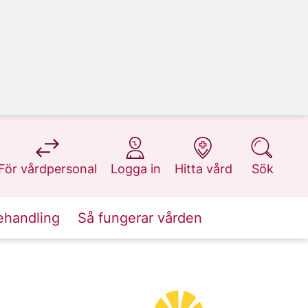
på 1177.se
på 1177.se
på 1177.se
på 1177.se
För vårdpersonal
Logga in
Hitta vård
Sök
ehandling
Så fungerar vården