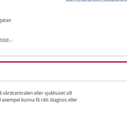
égatan
https://vard.skane.se/skanes-universitetssjukhus-sus/mottagningar-och-avdelningar/provtagning-lund/
vårdcentralen eller sjukhuset vill
l exempel kunna få rätt diagnos eller