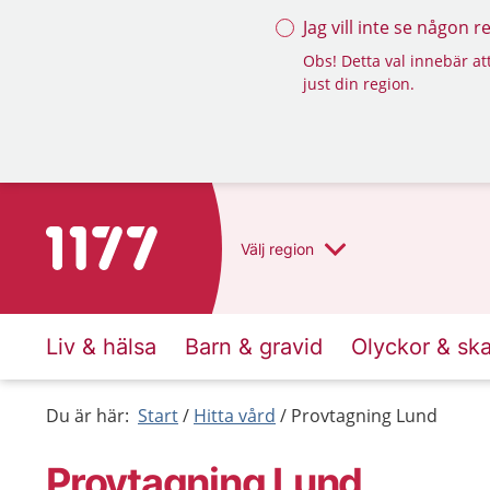
Jag vill inte se någon 
Obs! Detta val innebär att
just din region.
Till startsidan för 1177
Välj
region
Liv & hälsa
Barn & gravid
Olyckor & sk
Du är här:
Start
Hitta vård
Provtagning Lund
Provtagning Lund