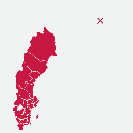
Stäng regionsvälj