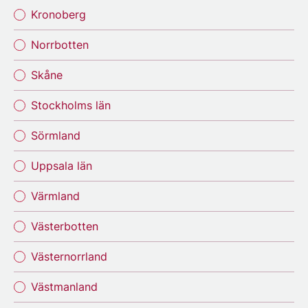
Kronoberg
Norrbotten
Skåne
Stockholms län
Sörmland
Uppsala län
Värmland
Västerbotten
Västernorrland
Västmanland