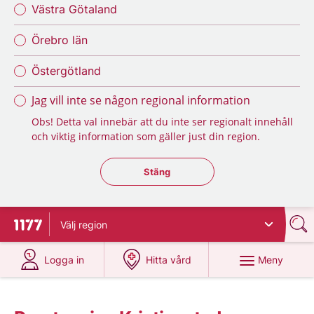
Västra Götaland
Örebro län
Östergötland
Jag vill inte se någon regional information
Obs! Detta val innebär att du inte ser regionalt innehåll
och viktig information som gäller just din region.
Stäng regionsväljaren
Stäng
Välj
region
Till startsidan för 1177
på 1177.se
på 1177.se
Meny
Logga in
Hitta vård