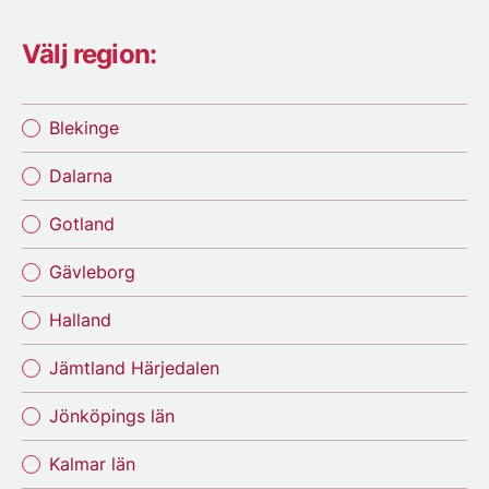
Välj region:
Blekinge
Dalarna
Gotland
Gävleborg
Halland
Jämtland Härjedalen
Jönköpings län
Kalmar län