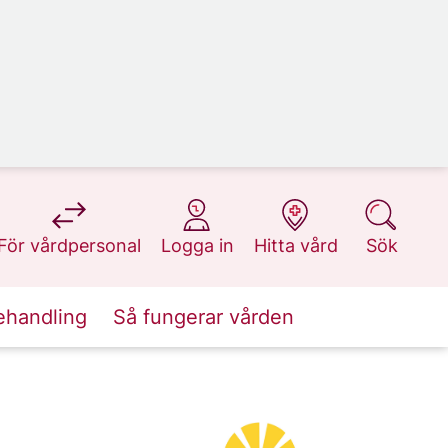
på 1177.se
på 1177.se
på 1177.se
på 1177.se
För vårdpersonal
Logga in
Hitta vård
Sök
ehandling
Så fungerar vården