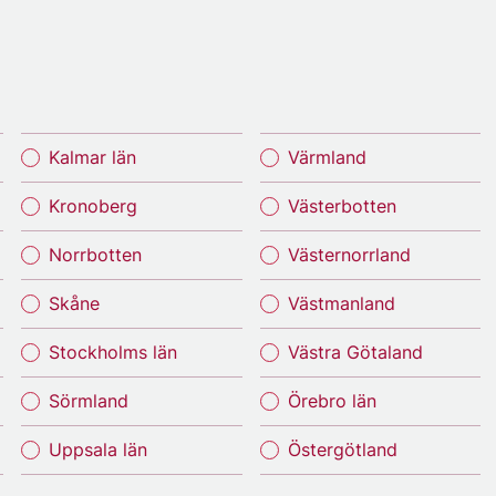
Kalmar län
Värmland
Kronoberg
Västerbotten
Norrbotten
Västernorrland
Skåne
Västmanland
Stockholms län
Västra Götaland
Sörmland
Örebro län
Uppsala län
Östergötland