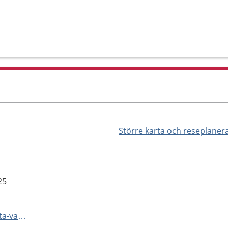
Större karta och reseplaner
25
https://www.1177.se/Skane/hitta-vard/kontaktkort/Provtagning-Hassleholm/