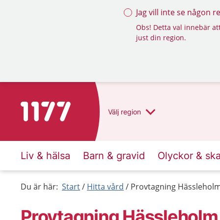
Jag vill inte se någon 
Obs! Detta val innebär att
just din region.
Till startsidan för 1177
Välj
region
Liv & hälsa
Barn & gravid
Olyckor & sk
Du är här:
Start
Hitta vård
Provtagning Hässlehol
Provtagning Hässleholm