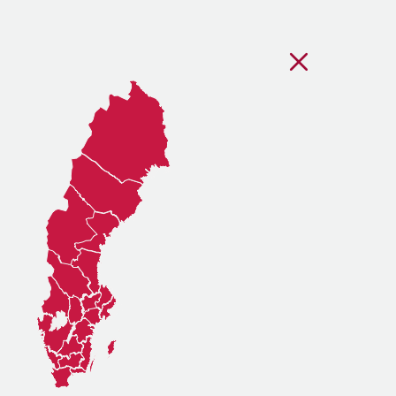
Stäng regionsvälj