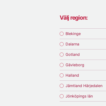
Välj region:
Blekinge
Dalarna
Gotland
Gävleborg
Halland
Jämtland Härjedalen
Jönköpings län