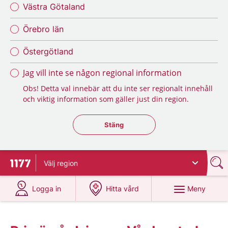
Västra Götaland
Örebro län
Östergötland
Jag vill inte se någon regional information
Obs! Detta val innebär att du inte ser regionalt innehåll
och viktig information som gäller just din region.
Stäng regionsväljaren
Stäng
Välj
region
Till startsidan för 1177
på 1177.se
på 1177.se
Meny
Logga in
Hitta vård