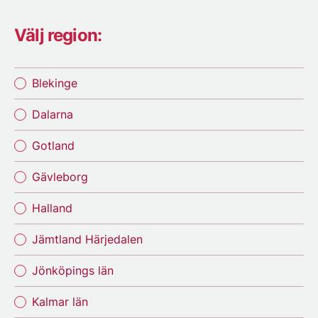
Välj region:
Blekinge
Dalarna
Gotland
Gävleborg
Halland
Jämtland Härjedalen
Jönköpings län
Kalmar län