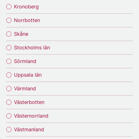
Kronoberg
Norrbotten
Skåne
Stockholms län
Sörmland
Uppsala län
Värmland
Västerbotten
Västernorrland
Västmanland