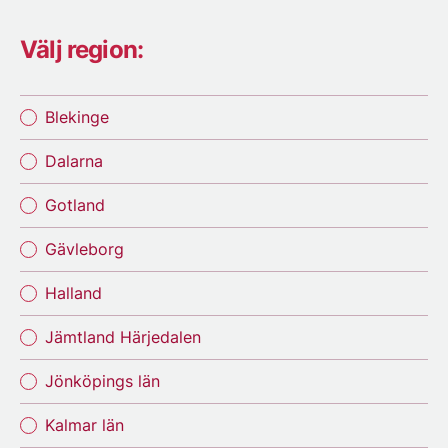
Välj region:
Blekinge
Dalarna
Gotland
Gävleborg
Halland
Jämtland Härjedalen
Jönköpings län
Kalmar län