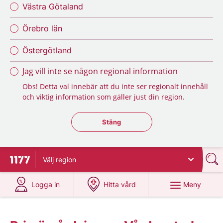
Västra Götaland
Örebro län
Östergötland
Jag vill inte se någon regional information
Obs! Detta val innebär att du inte ser regionalt innehåll
och viktig information som gäller just din region.
Stäng regionsväljaren
Stäng
Välj
region
Till startsidan för 1177
på 1177.se
på 1177.se
Meny
Logga in
Hitta vård