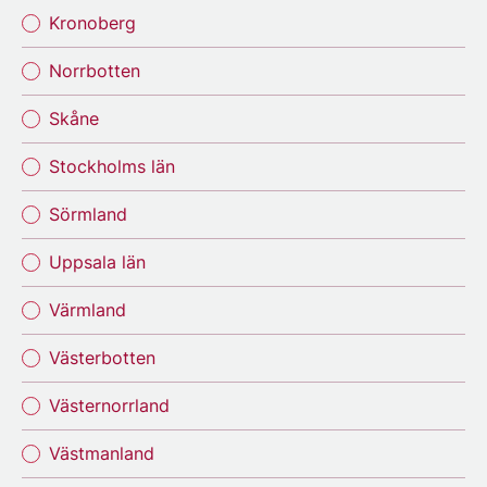
Kronoberg
Norrbotten
Skåne
Stockholms län
Sörmland
Uppsala län
Värmland
Västerbotten
Västernorrland
Västmanland