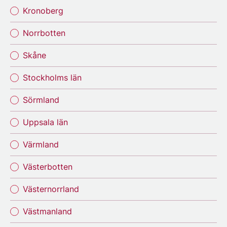
Kronoberg
Norrbotten
Skåne
Stockholms län
Sörmland
Uppsala län
Värmland
Västerbotten
Västernorrland
Västmanland