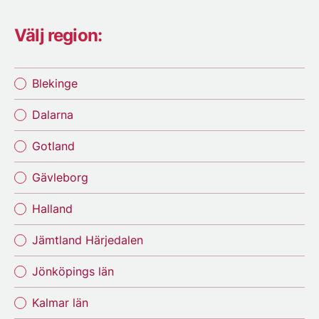
Välj region:
Blekinge
Dalarna
Gotland
Gävleborg
Halland
Jämtland Härjedalen
Jönköpings län
Kalmar län