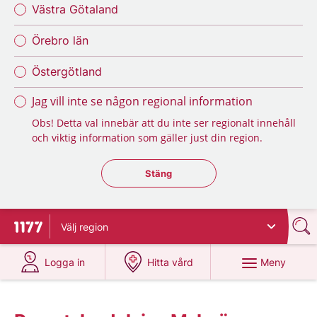
Västra Götaland
Örebro län
Östergötland
Jag vill inte se någon regional information
Obs! Detta val innebär att du inte ser regionalt innehåll
och viktig information som gäller just din region.
Stäng regionsväljaren
Stäng
Välj
region
Till startsidan för 1177
på 1177.se
på 1177.se
Meny
Logga in
Hitta vård