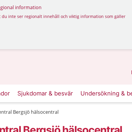
regional information
 du inte ser regionalt innehåll och viktig information som gäller
ador
Sjukdomar & besvär
Undersökning & b
ntral Bergsjö hälsocentral
tral Bergsjö hälsocentral