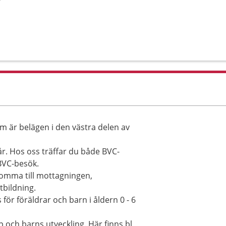
m är belägen i den västra delen av
 år. Hos oss träffar du både BVC-
 BVC-besök.
komma till mottagningen,
tbildning.
för föräldrar och barn i åldern 0 - 6
ap och barns utveckling. Här finns bl