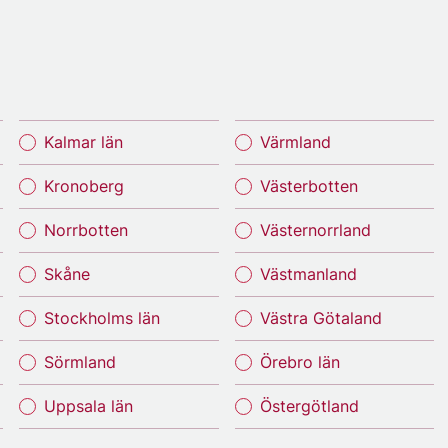
Kalmar län
Värmland
Kronoberg
Västerbotten
Norrbotten
Västernorrland
Skåne
Västmanland
Stockholms län
Västra Götaland
Sörmland
Örebro län
Uppsala län
Östergötland