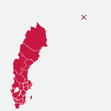
Stäng regionsvälj