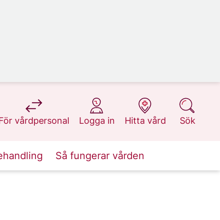
på 1177.se
på 1177.se
på 1177.se
på 1177.se
För vårdpersonal
Logga in
Hitta vård
Sök
ehandling
Så fungerar vården