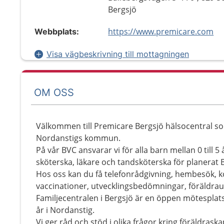
Bergsjö
https://www.premicare.com
Webbplats:
Visa vägbeskrivning till mottagningen
OM OSS
Välkommen till Premicare Bergsjö hälsocentral so
Nordanstigs kommun.
På vår BVC ansvarar vi för alla barn mellan 0 till 5
sköterska, läkare och tandsköterska för planerat
Hos oss kan du få telefonrådgivning, hembesök, 
vaccinationer, utvecklingsbedömningar, föräldrau
Familjecentralen i Bergsjö är en öppen mötesplats 
år i Nordanstig.
Vi ger råd och stöd i olika frågor kring föräldrask