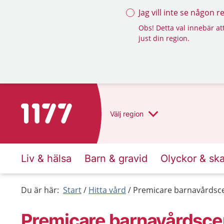
Jag vill inte se någon 
Obs! Detta val innebär att
just din region.
Till startsidan för 1177
Välj
region
Liv & hälsa
Barn & gravid
Olyckor & sk
Du är här:
Start
Hitta vård
Premicare barnavårdsce
Premicare barnavårdscen