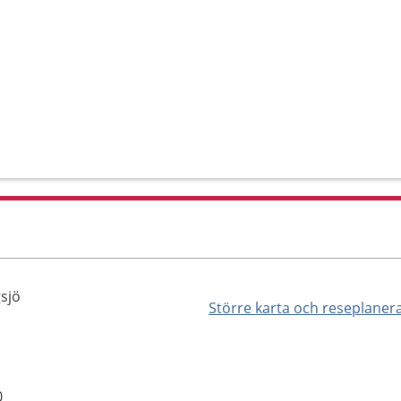
gsjö
Större karta och reseplaner
0