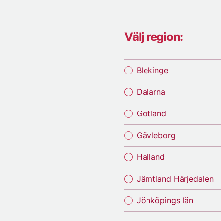
Välj region:
Blekinge
Dalarna
Gotland
Gävleborg
Halland
Jämtland Härjedalen
Jönköpings län