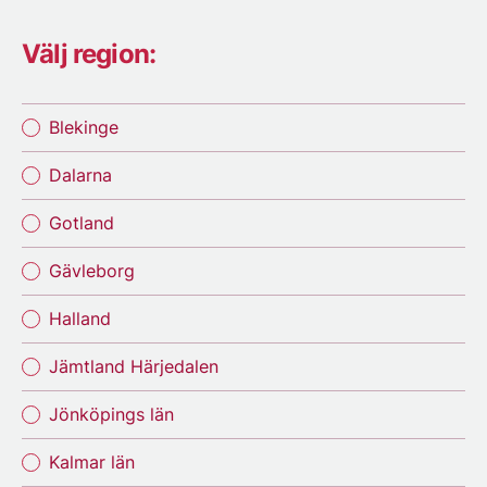
Välj region:
Blekinge
Dalarna
Gotland
Gävleborg
Halland
Jämtland Härjedalen
Jönköpings län
Kalmar län