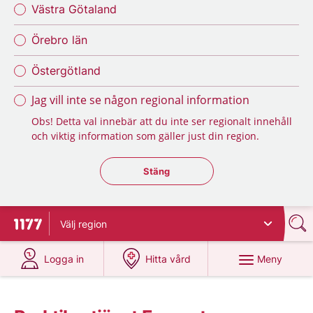
Västra Götaland
Örebro län
Östergötland
Jag vill inte se någon regional information
Obs! Detta val innebär att du inte ser regionalt innehåll
och viktig information som gäller just din region.
Stäng regionsväljaren
Stäng
Välj
region
Till startsidan för 1177
på 1177.se
på 1177.se
Meny
Logga in
Hitta vård