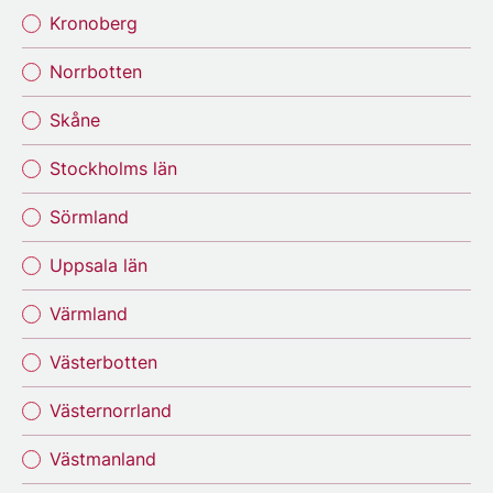
Kronoberg
Norrbotten
Skåne
Stockholms län
Sörmland
Uppsala län
Värmland
Västerbotten
Västernorrland
Västmanland