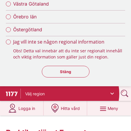
Västra Götaland
Örebro län
Östergötland
Jag vill inte se någon regional information
Obs! Detta val innebär att du inte ser regionalt innehåll
och viktig information som gäller just din region.
Stäng regionsväljaren
Stäng
Välj
region
Till startsidan för 1177
på 1177.se
på 1177.se
Meny
Logga in
Hitta vård