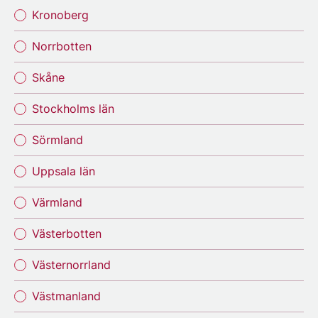
Kronoberg
Norrbotten
Skåne
Stockholms län
Sörmland
Uppsala län
Värmland
Västerbotten
Västernorrland
Västmanland