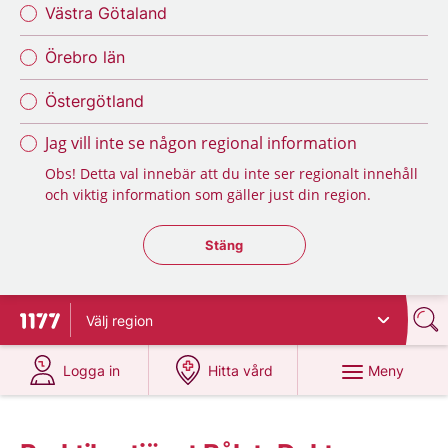
Västra Götaland
Örebro län
Östergötland
Jag vill inte se någon regional information
Obs! Detta val innebär att du inte ser regionalt innehåll
och viktig information som gäller just din region.
Stäng regionsväljaren
Stäng
Välj
region
Till startsidan för 1177
på 1177.se
på 1177.se
Meny
Logga in
Hitta vård