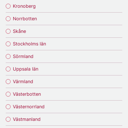
Kronoberg
Norrbotten
Skåne
Stockholms län
Sörmland
Uppsala län
Värmland
Västerbotten
Västernorrland
Västmanland