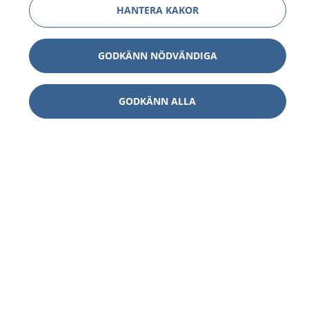
HANTERA KAKOR
GODKÄNN NÖDVÄNDIGA
GODKÄNN ALLA
1177
–
tryggt om din hälsa och vård
På 1177.se får du råd om hälsa och information om
sjukdomar och vilka mottagningar du kan kontakta.
Logga in för att läsa din journal och göra dina
vårdärenden. Ring telefonnummer 1177 för
sjukvårdsrådgivning dygnet runt.
1177 ger dig råd när du vill må bättre.