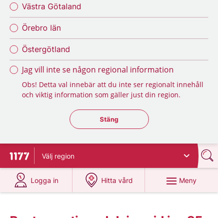
Västra Götaland
Örebro län
Östergötland
Jag vill inte se någon regional information
Obs! Detta val innebär att du inte ser regionalt innehåll
och viktig information som gäller just din region.
Stäng regionsväljaren
Stäng
Välj
region
Till startsidan för 1177
på 1177.se
på 1177.se
Meny
Logga in
Hitta vård