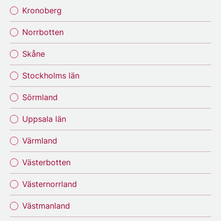
Kronoberg
Norrbotten
Skåne
Stockholms län
Sörmland
Uppsala län
Värmland
Västerbotten
Västernorrland
Västmanland