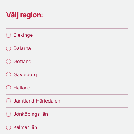
Välj region:
Blekinge
Dalarna
Gotland
Gävleborg
Halland
Jämtland Härjedalen
Jönköpings län
Kalmar län