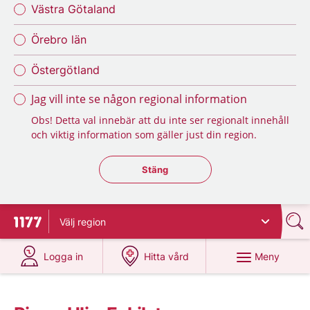
Västra Götaland
Örebro län
Östergötland
Jag vill inte se någon regional information
Obs! Detta val innebär att du inte ser regionalt innehåll
och viktig information som gäller just din region.
Stäng regionsväljaren
Stäng
Välj
region
Till startsidan för 1177
på 1177.se
på 1177.se
Meny
Logga in
Hitta vård