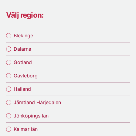
Välj region:
Blekinge
Dalarna
Gotland
Gävleborg
Halland
Jämtland Härjedalen
Jönköpings län
Kalmar län