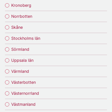
Kronoberg
Norrbotten
Skåne
Stockholms län
Sörmland
Uppsala län
Värmland
Västerbotten
Västernorrland
Västmanland